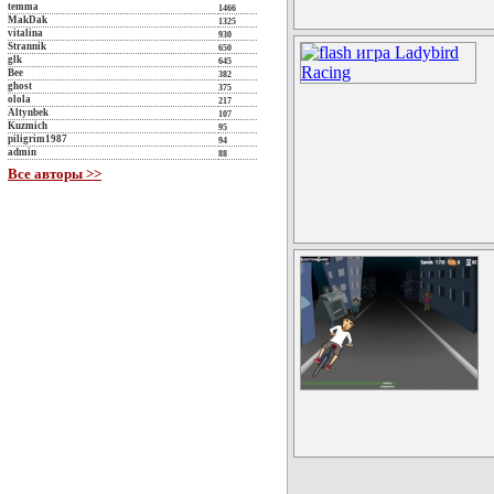
temma
1466
MakDak
1325
vitalina
930
Strannik
650
glk
645
Bee
382
ghost
375
olola
217
Altynbek
107
Kuzmich
95
piligrim1987
94
admin
88
Все авторы >>