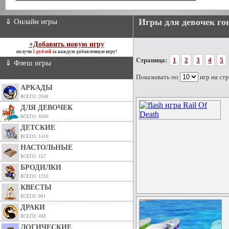
Игры для девочек го
⇓ Онлайн игры
+Добавить новую игру
получи
5 рублей
за каждую добавленную игру!
Страница:
1
2
3
4
5
⇓ Флеш игры
Показывать по
игр на ст
АРКАДЫ
ВСЕГО: 2048
ДЛЯ ДЕВОЧЕК
ВСЕГО: 4430
ДЕТСКИЕ
ВСЕГО: 1410
НАСТОЛЬНЫЕ
ВСЕГО: 157
БРОДИЛКИ
ВСЕГО: 1210
КВЕСТЫ
ВСЕГО: 901
ДРАКИ
ВСЕГО: 408
ЛОГИЧЕСКИЕ