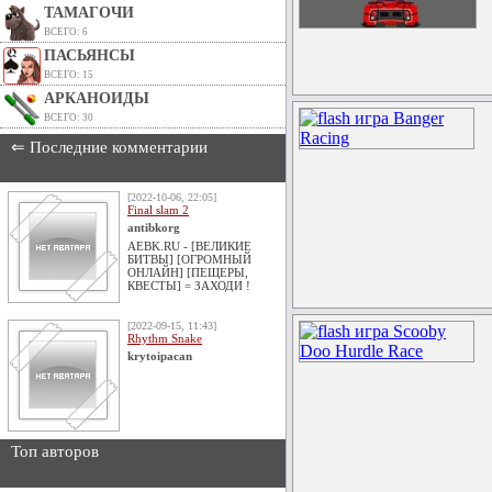
ТАМАГОЧИ
ВСЕГО: 6
ПАСЬЯНСЫ
ВСЕГО: 15
АРКАНОИДЫ
ВСЕГО: 30
⇐ Последние комментарии
[2022-10-06, 22:05]
Final slam 2
antibkorg
AEBK.RU - [ВЕЛИКИЕ
БИТВЫ] [ОГРОМНЫЙ
ОНЛАЙН] [ПЕЩЕРЫ,
КВЕСТЫ] = ЗАХОДИ !
[2022-09-15, 11:43]
Rhythm Snake
krytoipacan
Топ авторов