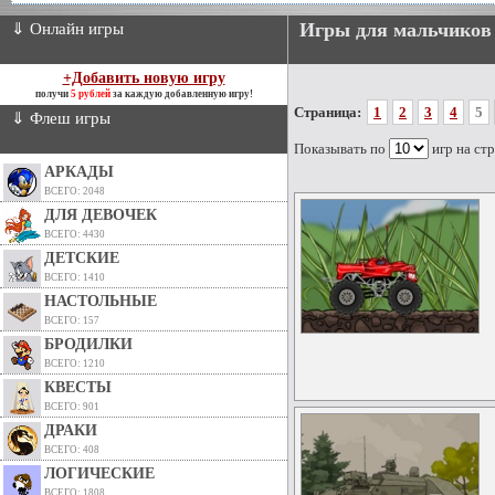
Игры для мальчиков 
⇓ Онлайн игры
+Добавить новую игру
получи
5 рублей
за каждую добавленную игру!
Страница:
1
2
3
4
5
⇓ Флеш игры
Показывать по
игр на ст
АРКАДЫ
ВСЕГО: 2048
ДЛЯ ДЕВОЧЕК
ВСЕГО: 4430
ДЕТСКИЕ
ВСЕГО: 1410
НАСТОЛЬНЫЕ
ВСЕГО: 157
БРОДИЛКИ
ВСЕГО: 1210
КВЕСТЫ
ВСЕГО: 901
ДРАКИ
ВСЕГО: 408
ЛОГИЧЕСКИЕ
ВСЕГО: 1808