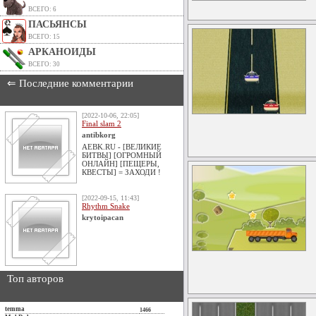
ВСЕГО: 6
ПАСЬЯНСЫ
ВСЕГО: 15
АРКАНОИДЫ
ВСЕГО: 30
⇐ Последние комментарии
[2022-10-06, 22:05]
Final slam 2
antibkorg
AEBK.RU - [ВЕЛИКИЕ
БИТВЫ] [ОГРОМНЫЙ
ОНЛАЙН] [ПЕЩЕРЫ,
КВЕСТЫ] = ЗАХОДИ !
[2022-09-15, 11:43]
Rhythm Snake
krytoipacan
Топ авторов
temma
1466