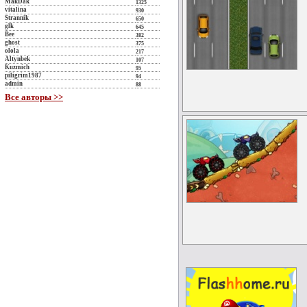
MakDak
1325
vitalina
930
Strannik
650
glk
645
Bee
382
ghost
375
olola
217
Altynbek
107
Kuzmich
95
piligrim1987
94
admin
88
Все авторы >>