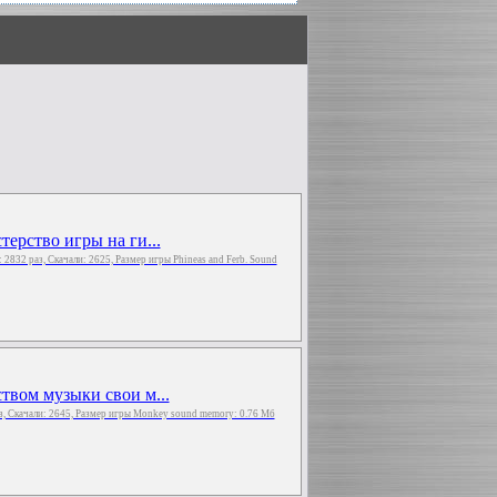
терство игры на ги...
: 2832 раз, Скачали: 2625, Размер игры Phineas and Ferb. Sound
твом музыки свои м...
з, Скачали: 2645, Размер игры Monkey sound memory: 0.76 Мб