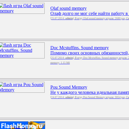
Olaf sound memory
Олаф долго не мог себе найти работу в 
[25.07.2014:
admin
], В игру Olaf sound memory играли: 2680 раз, С
Doc Mcstuffins. Sound memory
Помимо своих основных обязанностей,
[25.07.2014:
admin
], В игру Doc Mcstuffins. Sound memory играли: 
memory: 1.15 Мб
Pou Sound Memory
Не у каждого человека идеальная память
[24.07.2014:
admin
], В игру Pou Sound Memory играли: 3054 раз, С