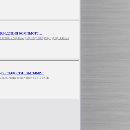
 владения компьюте...
, Скачали: 2778, Размер игры My little pony: typing: 1.18 Мб
 сладости, вы заме...
и: 3135, Размер игры Number balls: 0.09 Мб