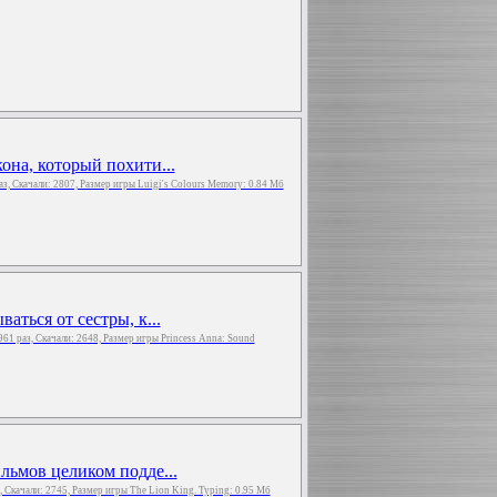
она, который похити...
раз, Скачали: 2807, Размер игры Luigi's Colours Memory: 0.84 Мб
аться от сестры, к...
961 раз, Скачали: 2648, Размер игры Princess Anna: Sound
льмов целиком подде...
з, Скачали: 2745, Размер игры The Lion King. Typing: 0.95 Мб