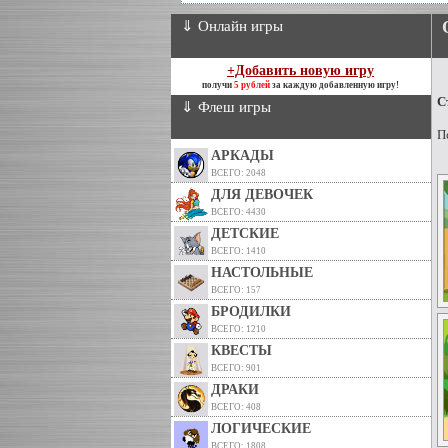
⇓ Онлайн игры
+Добавить новую игру
получи
5 рублей
за каждую добавленную игру!
С
⇓ Флеш игры
П
АРКАДЫ
ВСЕГО: 2048
ДЛЯ ДЕВОЧЕК
ВСЕГО: 4430
ДЕТСКИЕ
ВСЕГО: 1410
НАСТОЛЬНЫЕ
ВСЕГО: 157
БРОДИЛКИ
ВСЕГО: 1210
КВЕСТЫ
ВСЕГО: 901
ДРАКИ
ВСЕГО: 408
ЛОГИЧЕСКИЕ
ВСЕГО: 1808