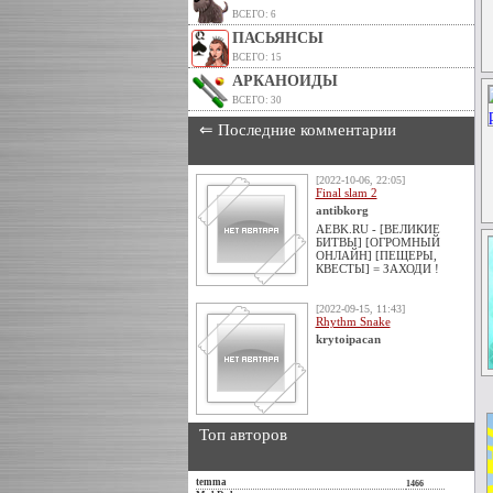
ВСЕГО: 6
ПАСЬЯНСЫ
ВСЕГО: 15
АРКАНОИДЫ
ВСЕГО: 30
⇐ Последние комментарии
[2022-10-06, 22:05]
Final slam 2
antibkorg
AEBK.RU - [ВЕЛИКИЕ
БИТВЫ] [ОГРОМНЫЙ
ОНЛАЙН] [ПЕЩЕРЫ,
КВЕСТЫ] = ЗАХОДИ !
[2022-09-15, 11:43]
Rhythm Snake
krytoipacan
Топ авторов
temma
1466