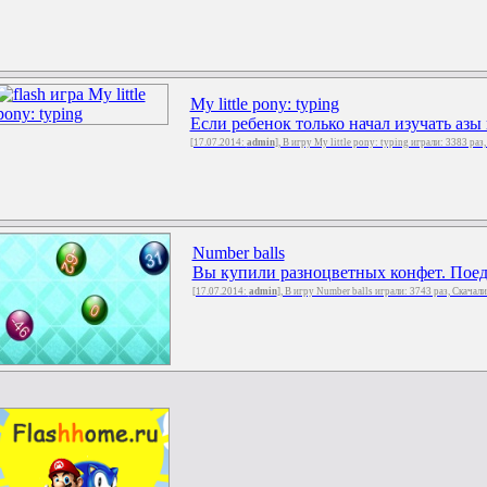
My little pony: typing
Если ребенок только начал изучать азы
[17.07.2014:
admin
], В игру My little pony: typing играли: 3383 раз
Number balls
Вы купили разноцветных конфет. Поедая
[17.07.2014:
admin
], В игру Number balls играли: 3743 раз, Скачал