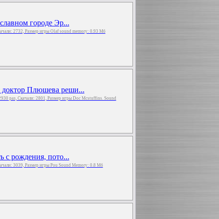
славном городе Эр...
качали: 2732, Размер игры Olaf sound memory: 0.93 Мб
 доктор Плюшева реши...
2930 раз, Скачали: 2801, Размер игры Doc Mcstuffins. Sound
 с рождения, пото...
качали: 3039, Размер игры Pou Sound Memory: 0.8 Мб