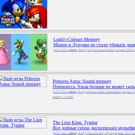
Luigi's Colours Memory
Марио и Луиджи не стали убивать драк
[23.07.2014:
admin
], В игру Luigi's Colours Memory играли: 3694 
Princess Anna: Sound memory
Принцесса Эльза больше не может скрыв
[22.07.2014:
admin
], В игру Princess Anna: Sound memory играли: 2
memory: 1.04 Мб
The Lion King. Typing
Все добрые герои диснеевских мультфи
[20.07.2014:
admin
], В игру The Lion King. Typing играли: 3437 ра