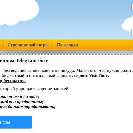
Лучшие онлайн игры
По жанрам
венном Telegram-боте
 — без ведения записи клиентов никуда. Мало того, что нужно видет
й бюджетный и оптимальный вариант:
сервис VisitTime.
ц бесплатно
.
 который упрощает ведение записей:
инает им о визите;
кэшбэк и предоплаты;
ает больше зарабатывать;
висом