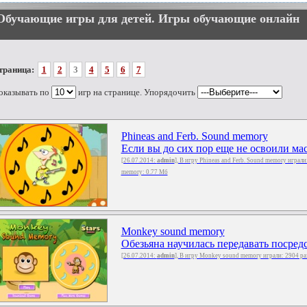
Обучающие игры для детей. Игры обучающие онлайн
траница:
1
2
3
4
5
6
7
оказывать по
игр на странице. Упорядочить
Phineas and Ferb. Sound memory
Если вы до сих пор еще не освоили мас
[26.07.2014:
admin
], В игру Phineas and Ferb. Sound memory играли
memory: 0.77 Мб
Monkey sound memory
Обезьяна научилась передавать посредс
[26.07.2014:
admin
], В игру Monkey sound memory играли: 2904 ра