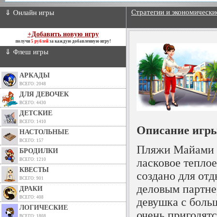
Стратегии и экономически
⇓ Онлайн игры
+Добавить новую игру
получи
5 рублей
за каждую добавленную игру!
⇓ Флеш игры
АРКАДЫ
ВСЕГО: 2048
ДЛЯ ДЕВОЧЕК
ВСЕГО: 4430
ДЕТСКИЕ
ВСЕГО: 1410
Описание игры
НАСТОЛЬНЫЕ
ВСЕГО: 157
Пляжи Майами в
БРОДИЛКИ
ласковое теплое
ВСЕГО: 1210
КВЕСТЫ
создано для отд
ВСЕГО: 901
деловым партне
ДРАКИ
ВСЕГО: 408
девушка с боль
ЛОГИЧЕСКИЕ
очень пригодятс
ВСЕГО: 1808