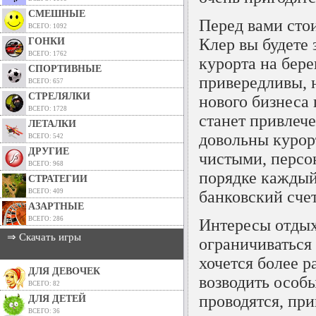
СМЕШНЫЕ
Перед вами стои
ВСЕГО: 1092
Клер вы будете
ГОНКИ
ВСЕГО: 1762
курорта на бере
СПОРТИВНЫЕ
привередливы, н
ВСЕГО: 657
СТРЕЛЯЛКИ
нового бизнеса
ВСЕГО: 1728
станет привлеч
ЛЕТАЛКИ
довольны курор
ВСЕГО: 542
ДРУГИЕ
чистыми, персо
ВСЕГО: 968
порядке каждый
СТРАТЕГИИ
ВСЕГО: 409
банковский счет
АЗАРТНЫЕ
ВСЕГО: 286
Интересы отдых
⇒ Скачать игры
ограничиваться
хочется более р
ДЛЯ ДЕВОЧЕК
возводить особ
ВСЕГО: 82
проводятся, пр
ДЛЯ ДЕТЕЙ
ВСЕГО: 36