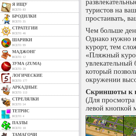
развлекательны
Я ИЩУ
туристов на ваш
ВСЕГО: 83
БРОДИЛКИ
простаивать, в
ВСЕГО: 35
СТРАТЕГИИ
Чем больше дене
ВСЕГО: 46
Однако нужно и
ШАРИКИ
курорт, тем сл
ВСЕГО: 99
МАДЖОНГ
«Пляжный курорт
ВСЕГО: 12
увлекательный 
ЗУМА (ZUMA)
ВСЕГО: 20
который позволи
ЛОГИЧЕСКИЕ
окружении высо
ВСЕГО: 177
АРКАДНЫЕ
Скриншоты к и
ВСЕГО: 113
(Для просмотра
СТРЕЛЯЛКИ
ВСЕГО: 54
левой кнопкой 
ТЕТРИС
ВСЕГО: 4
ПАЗЛЫ
ВСЕГО: 18
ТАМАГОЧИ