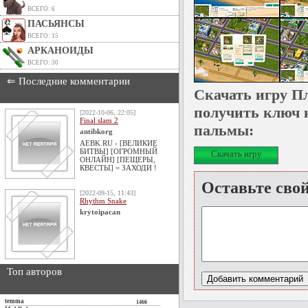
ВСЕГО: 6
ПАСЬЯНСЫ
ВСЕГО: 15
АРКАНОИДЫ
ВСЕГО: 30
⇐ Последние комментарии
Скачать игру П
получить ключ к
[2022-10-06, 22:05]
Final slam 2
пальмы:
antibkorg
AEBK.RU - [ВЕЛИКИЕ
БИТВЫ] [ОГРОМНЫЙ
Скачать игру
ОНЛАЙН] [ПЕЩЕРЫ,
КВЕСТЫ] = ЗАХОДИ !
Оставьте сво
[2022-09-15, 11:43]
Rhythm Snake
krytoipacan
Топ авторов
temma
1466