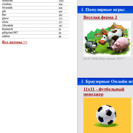
MakDak
1325
vitalina
930
Strannik
650
⇓
Популярные игры:
glk
645
Bee
382
Веселая ферма 2
ghost
375
olola
217
Altynbek
107
Kuzmich
95
piligrim1987
94
admin
88
Все авторы >>
[25.07.2008], Игру скачали: 33577
⇓
Браузерные Онлайн и
11x11 - футбольный
менеджер