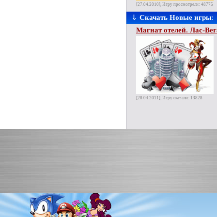
[27.04.2010], Игру просмотрели: 48775
⇓
Скачать Новые игры
:
Магнат отелей. Лас-Вег
[28.04.2011], Игру скачали: 13828