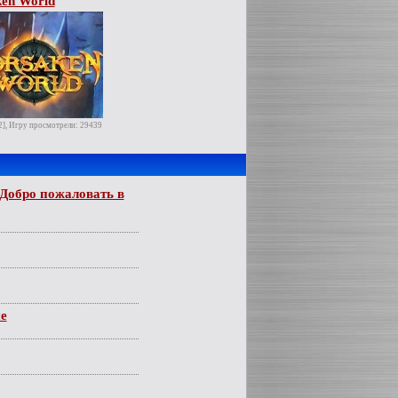
ken World
2], Игру просмотрели: 29439
Добро пожаловать в
е