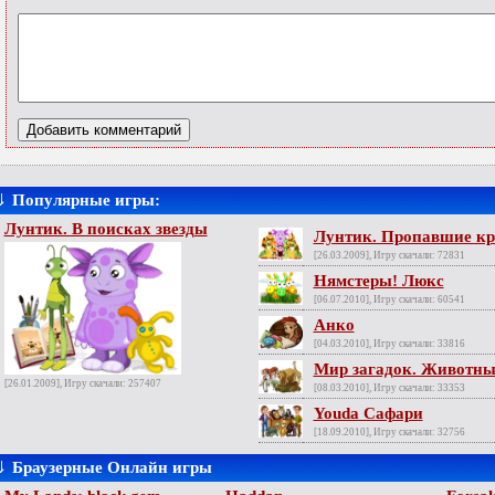
⇓
Популярные игры:
Лунтик. В поисках звезды
Лунтик. Пропавшие кр
[26.03.2009], Игру скачали: 72831
Нямстеры! Люкс
[06.07.2010], Игру скачали: 60541
Анко
[04.03.2010], Игру скачали: 33816
Мир загадок. Животны
[26.01.2009], Игру скачали: 257407
[08.03.2010], Игру скачали: 33353
Youda Сафари
[18.09.2010], Игру скачали: 32756
⇓
Браузерные Онлайн игры