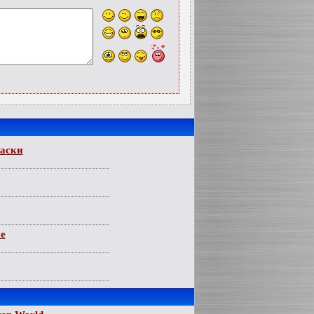
аски
е