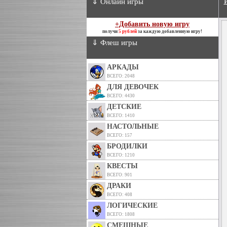
⇓ Онлайн игры
+Добавить новую игру
получи
5 рублей
за каждую добавленную игру!
⇓ Флеш игры
АРКАДЫ
ВСЕГО: 2048
ДЛЯ ДЕВОЧЕК
ВСЕГО: 4430
ДЕТСКИЕ
ВСЕГО: 1410
НАСТОЛЬНЫЕ
ВСЕГО: 157
БРОДИЛКИ
ВСЕГО: 1210
КВЕСТЫ
ВСЕГО: 901
ДРАКИ
ВСЕГО: 408
ЛОГИЧЕСКИЕ
ВСЕГО: 1808
СМЕШНЫЕ