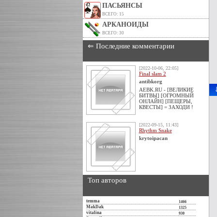
ПАСЬЯНСЫ
ВСЕГО: 15
АРКАНОИДЫ
ВСЕГО: 30
⇐ Последние комментарии
[2022-10-06, 22:05]
Final slam 2
antibkorg
AEBK.RU - [ВЕЛИКИЕ
БИТВЫ] [ОГРОМНЫЙ
ОНЛАЙН] [ПЕЩЕРЫ,
КВЕСТЫ] = ЗАХОДИ !
[2022-09-15, 11:43]
Rhythm Snake
krytoipacan
Топ авторов
temma
1466
MakDak
1325
vitalina
930