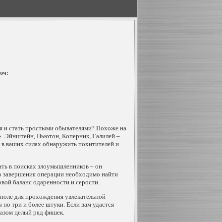
юч:
ия и стать простыми обывателями? Похоже на
». Эйнштейн, Ньютон, Коперник, Галилей –
о в ваших силах обнаружить похитителей и
ать в поисках злоумышленников – он
ого завершения операции необходимо найти
овой баланс одаренности и серости.
 поле для прохождения увлекательной
по три и более штуки. Если вам удастся
азом целый ряд фишек.