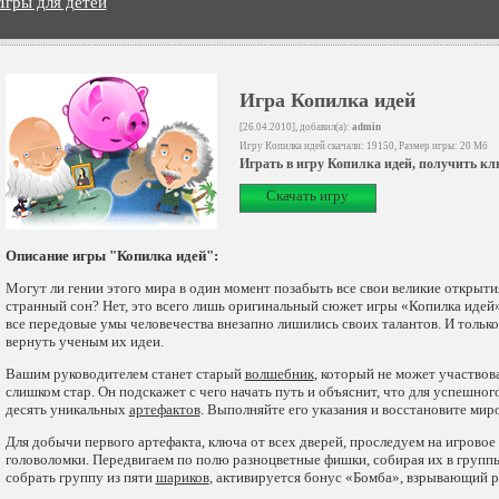
Игры для детей
Игра Копилка идей
[26.04.2010], добавил(а):
admin
Игру Копилка идей скачали: 19150, Размер игры: 20 Мб
Играть в игру Копилка идей, получить кл
Скачать игру
Описание игры "Копилка идей":
Могут ли гении этого мира в один момент позабыть все свои великие открыт
странный сон? Нет, это всего лишь оригинальный сюжет игры «Копилка идей
все передовые умы человечества внезапно лишились своих талантов. И тольк
вернуть ученым их идеи.
Вашим руководителем станет старый
волшебник
, который не может участвов
слишком стар. Он подскажет с чего начать путь и объяснит, что для успешн
десять уникальных
артефактов
. Выполняйте его указания и восстановите мир
Для добычи первого артефакта, ключа от всех дверей, проследуем на игровое
головоломки. Передвигаем по полю разноцветные фишки, собирая их в группы 
собрать группу из пяти
шариков
, активируется бонус «Бомба», взрывающий р