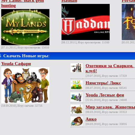
My Lands: black gem
Haddan
Forsa
hunting
[08.12.2011], Игру просмотрели: 15160
[05.01.201
[07.11.2011], Игру просмотрели: 15010
⇓
Скачать Новые игры
:
Youda Сафари
Охотники за Снарком. 
клуб!
[29.07.2010], Игру скачали: 17359
Нямстеры! Люкс
[06.07.2010], Игру скачали: 60541
Youda Лесные феи
[22.05.2010], Игру скачали: 24848
[18.09.2010], Игру скачали: 32756
Мир загадок. Животны
[08.03.2010], Игру скачали: 33353
Анко
[04.03.2010], Игру скачали: 33816