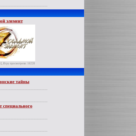
ой элемент
1], Игру просмотрели: 16228
ионские тайны
нт специального