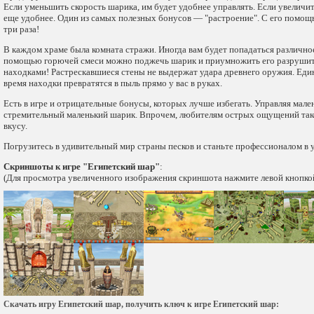
Если уменьшить скорость шарика, им будет удобнее управлять. Если увеличи
еще удобнее. Один из самых полезных бонусов — "растроение". С его помощь
три раза!
В каждом храме была комната стражи. Иногда вам будет попадаться различно
помощью горючей смеси можно поджечь шарик и приумножить его разрушит
находками! Растрескавшиеся стены не выдержат удара древнего оружия. Един
время находки превратятся в пыль прямо у вас в руках.
Есть в игре и отрицательные бонусы, которых лучше избегать. Управляя мале
стремительный маленький шарик. Впрочем, любителям острых ощущений так
вкусу.
Погрузитесь в удивительный мир страны песков и станьте профессионалом в 
Скриншоты к игре "Египетский шар"
:
(Для просмотра увеличенного изображения скриншота нажмите левой кнопко
Скачать игру Египетский шар, получить ключ к игре Египетский шар: