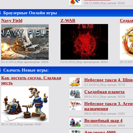
[29.12.2008], Игру скачали: 18102
⇓
Браузерные Онлайн игры
Navy Field
Z-WAR
Седьм
[11.11.2011], Игру просмотрели: 16826
[12.01.2012], Игру просмотрели: 18454
[31.12.201
⇓
Скачать Новые игры
:
Как достать соседа. Сладкая
Небесное такси 4. Шп
месть
[11.10.2011], Игру скачали: 19718
Съедобная планета
[09.04.2011], Игру скачали: 50259
Небесное такси 3. Аге
назначения
[08.01.2011], Игру скачали: 15092
Волшебный шар 4
[05.11.2011], Игру скачали: 50567
[28.05.2009], Игру скачали: 18856
Арканоид 4000