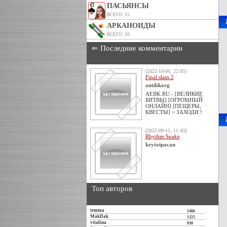
ПАСЬЯНСЫ
ВСЕГО: 15
АРКАНОИДЫ
ВСЕГО: 30
⇐ Последние комментарии
[2022-10-06, 22:05]
Final slam 2
antibkorg
AEBK.RU - [ВЕЛИКИЕ
БИТВЫ] [ОГРОМНЫЙ
ОНЛАЙН] [ПЕЩЕРЫ,
КВЕСТЫ] = ЗАХОДИ !
[2022-09-15, 11:43]
Rhythm Snake
krytoipacan
Топ авторов
temma
1466
MakDak
1325
vitalina
930