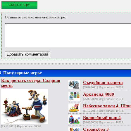
Скачать игру
Оставьте свой комментарий к игре:
⇓
Популярные игры:
Как достать соседа. Сладкая
Съедобная планета
месть
[09.04.2011], Игру скачали: 50259
Арканоид 4000
[25.02.2009], Игру скачали: 21620
Небесное такси 4. Шп
[11.10.2011], Игру скачали: 19718
Волшебный шар 4
[28.05.2009], Игру скачали: 18856
[05.11.2011], Игру скачали: 50567
Страйкбол 3