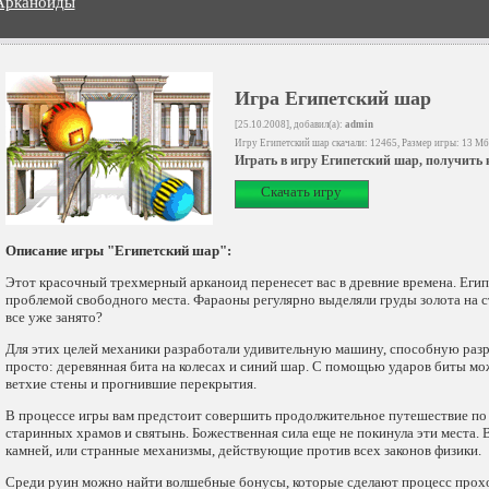
Арканоиды
Игра Египетский шар
[25.10.2008], добавил(а):
admin
Игру Египетский шар скачали: 12465, Размер игры: 13 Мб
Играть в игру Египетский шар, получить
Скачать игру
Описание игры "Египетский шар":
Этот красочный трехмерный арканоид перенесет вас в древние времена. Егип
проблемой свободного места. Фараоны регулярно выделяли груды золота на ст
все уже занято?
Для этих целей механики разработали удивительную машину, способную разр
просто: деревянная бита на колесах и синий шар. С помощью ударов биты м
ветхие стены и прогнившие перекрытия.
В процессе игры вам предстоит совершить продолжительное путешествие по 
старинных храмов и святынь. Божественная сила еще не покинула эти места. 
камней, или странные механизмы, действующие против всех законов физики.
Среди руин можно найти волшебные бонусы, которые сделают процесс прох