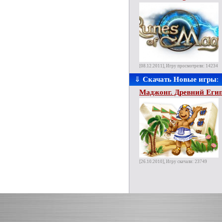
[08.12.2011], Игру просмотрели: 14234
⇓
Скачать Новые игры
:
Маджонг. Древний Еги
[26.10.2010], Игру скачали: 23749