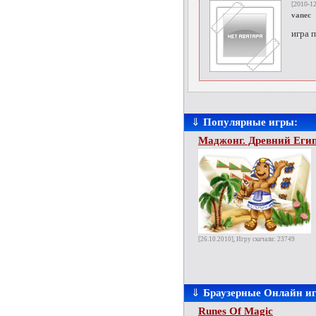
[2010-12
vanec
игра 
⇓
Популярные игры:
Маджонг. Древний Еги
[26.10.2010], Игру скачали: 23749
⇓
Браузерные Онлайн и
Runes Of Magic