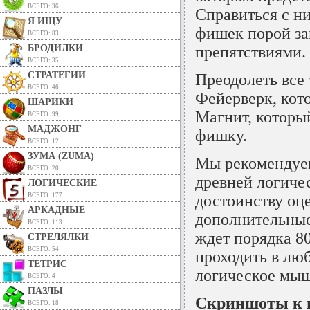
ВСЕГО: 36
Справиться с н
Я ИЩУ
фишек порой за
ВСЕГО: 83
БРОДИЛКИ
препятствиями.
ВСЕГО: 35
СТРАТЕГИИ
Преодолеть все 
ВСЕГО: 46
Фейерверк, кот
ШАРИКИ
Магнит, которы
ВСЕГО: 99
МАДЖОНГ
фишку.
ВСЕГО: 12
ЗУМА (ZUMA)
Мы рекомендуе
ВСЕГО: 20
древней логиче
ЛОГИЧЕСКИЕ
ВСЕГО: 177
достоинству оце
АРКАДНЫЕ
дополнительные
ВСЕГО: 113
ждет порядка 8
СТРЕЛЯЛКИ
ВСЕГО: 54
проходить в люб
ТЕТРИС
логическое мыш
ВСЕГО: 4
ПАЗЛЫ
Скриншоты к 
ВСЕГО: 18