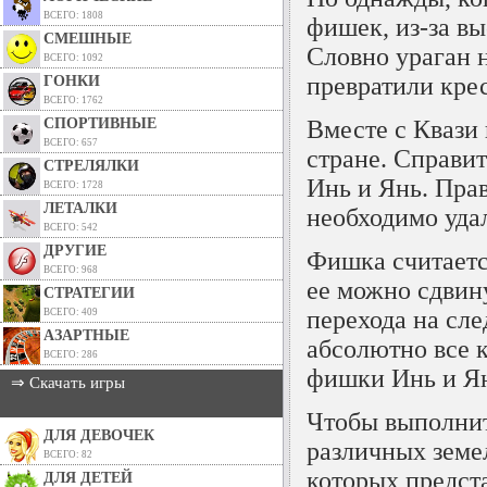
ВСЕГО: 1808
фишек,
из-за
вы
СМЕШНЫЕ
Словно ураган н
ВСЕГО: 1092
превратили кре
ГОНКИ
ВСЕГО: 1762
СПОРТИВНЫЕ
Вместе с Квази
ВСЕГО: 657
стране. Справи
СТРЕЛЯЛКИ
Инь и Янь. Пра
ВСЕГО: 1728
ЛЕТАЛКИ
необходимо уда
ВСЕГО: 542
ДРУГИЕ
Фишка считается
ВСЕГО: 968
ее можно сдвину
СТРАТЕГИИ
перехода на сл
ВСЕГО: 409
АЗАРТНЫЕ
абсолютно все 
ВСЕГО: 286
фишки Инь и Я
⇒ Скачать игры
Чтобы выполнит
ДЛЯ ДЕВОЧЕК
различных земе
ВСЕГО: 82
которых предст
ДЛЯ ДЕТЕЙ