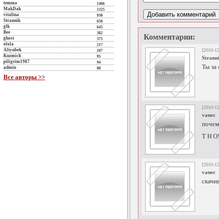
temma
1466
MakDak
1325
vitalina
930
Strannik
650
glk
645
Bee
382
Комментарии:
ghost
375
olola
217
Altynbek
[2010-12
107
Kuzmich
95
Strann
piligrim1987
94
Ты за
admin
88
Все авторы >>
[2010-12
vanec
почем
Т Н О!
[2010-12
vanec
скачи