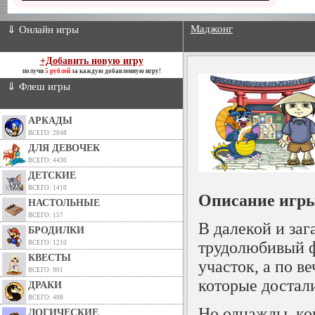
Маджонг
⇓ Онлайн игры
+Добавить новую игру
получи
5 рублей
за каждую добавленную игру!
⇓ Флеш игры
АРКАДЫ
ВСЕГО: 2048
ДЛЯ ДЕВОЧЕК
ВСЕГО: 4430
ДЕТСКИЕ
ВСЕГО: 1410
Описание игры
НАСТОЛЬНЫЕ
ВСЕГО: 157
В далекой и за
БРОДИЛКИ
трудолюбивый ф
ВСЕГО: 1210
КВЕСТЫ
участок, а по 
ВСЕГО: 901
которые достали
ДРАКИ
ВСЕГО: 408
Но однажды, ког
ЛОГИЧЕСКИЕ