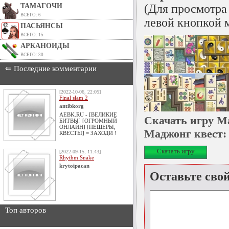
ТАМАГОЧИ
(Для просмотра
ВСЕГО: 6
левой кнопкой 
ПАСЬЯНСЫ
ВСЕГО: 15
АРКАНОИДЫ
ВСЕГО: 30
⇐ Последние комментарии
[2022-10-06, 22:05]
Final slam 2
antibkorg
AEBK.RU - [ВЕЛИКИЕ
Скачать игру Ма
БИТВЫ] [ОГРОМНЫЙ
ОНЛАЙН] [ПЕЩЕРЫ,
Маджонг квест:
КВЕСТЫ] = ЗАХОДИ !
Скачать игру
[2022-09-15, 11:43]
Rhythm Snake
krytoipacan
Оставьте сво
Топ авторов