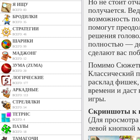
Но не стоит отч
Я ИЩУ
получается. Ве
ВСЕГО: 83
БРОДИЛКИ
возможность по
ВСЕГО: 35
помогут преодол
СТРАТЕГИИ
решения голово
ВСЕГО: 46
ШАРИКИ
полностью — до
ВСЕГО: 99
сделают вас по
МАДЖОНГ
ВСЕГО: 12
Помимо Сюжетно
ЗУМА (ZUMA)
ВСЕГО: 20
Классический п
ЛОГИЧЕСКИЕ
расклад фишек,
ВСЕГО: 177
времени и даст 
АРКАДНЫЕ
ВСЕГО: 113
игры.
СТРЕЛЯЛКИ
ВСЕГО: 54
Скриншоты к 
ТЕТРИС
(Для просмотра
ВСЕГО: 4
ПАЗЛЫ
левой кнопкой 
ВСЕГО: 18
ТАМАГОЧИ