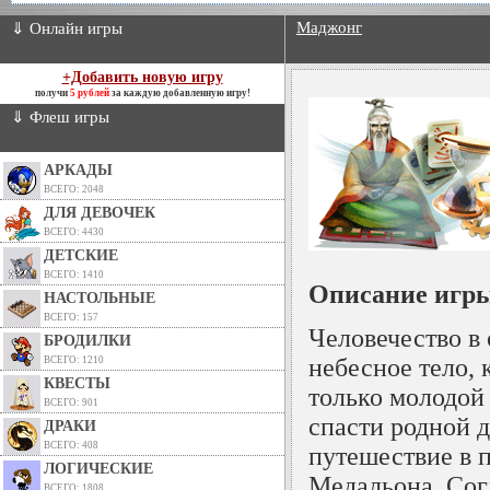
Маджонг
⇓ Онлайн игры
+Добавить новую игру
получи
5 рублей
за каждую добавленную игру!
⇓ Флеш игры
АРКАДЫ
ВСЕГО: 2048
ДЛЯ ДЕВОЧЕК
ВСЕГО: 4430
ДЕТСКИЕ
ВСЕГО: 1410
Описание игры
НАСТОЛЬНЫЕ
ВСЕГО: 157
Человечество в
БРОДИЛКИ
небесное тело, 
ВСЕГО: 1210
КВЕСТЫ
только молодой
ВСЕГО: 901
спасти родной д
ДРАКИ
ВСЕГО: 408
путешествие в 
ЛОГИЧЕСКИЕ
Медальона. Согл
ВСЕГО: 1808