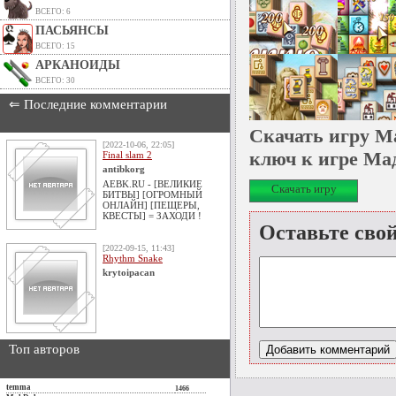
ВСЕГО: 6
ПАСЬЯНСЫ
ВСЕГО: 15
АРКАНОИДЫ
ВСЕГО: 30
⇐ Последние комментарии
Скачать игру М
[2022-10-06, 22:05]
ключ к игре Ма
Final slam 2
antibkorg
AEBK.RU - [ВЕЛИКИЕ
Скачать игру
БИТВЫ] [ОГРОМНЫЙ
ОНЛАЙН] [ПЕЩЕРЫ,
КВЕСТЫ] = ЗАХОДИ !
Оставьте сво
[2022-09-15, 11:43]
Rhythm Snake
krytoipacan
Топ авторов
temma
1466