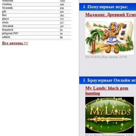
MakDak
1325
vitalina
930
⇓
Популярные игры:
Strannik
650
glk
645
Маджонг. Древний Еги
Bee
382
ghost
375
olola
217
Altynbek
107
Kuzmich
95
piligrim1987
94
admin
88
Все авторы >>
[26.10.2010], Игру скачали: 23749
⇓
Браузерные Онлайн и
My Lands: black gem
hunting
[07.11.2011], Игру просмотрели: 15011