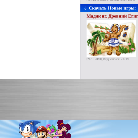
⇓
Скачать Новые игры
:
Маджонг. Древний Еги
[26.10.2010], Игру скачали: 23749