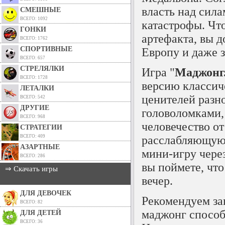
власть над сил
СМЕШНЫЕ
ВСЕГО: 1092
катастрофы. Чт
ГОНКИ
артефакта, вы 
ВСЕГО: 1762
СПОРТИВНЫЕ
Европу и даже з
ВСЕГО: 657
СТРЕЛЯЛКИ
Игра "
Маджонг
ВСЕГО: 1728
версию классич
ЛЕТАЛКИ
ценителей раз
ВСЕГО: 542
ДРУГИЕ
головоломками,
ВСЕГО: 968
человечество о
СТРАТЕГИИ
ВСЕГО: 409
расслабляющую 
АЗАРТНЫЕ
мини-игру
через
ВСЕГО: 286
вы поймете, что
⇒ Скачать игры
вечер.
ДЛЯ ДЕВОЧЕК
Рекомендуем зап
ВСЕГО: 82
маджонг способ
ДЛЯ ДЕТЕЙ
ВСЕГО: 36