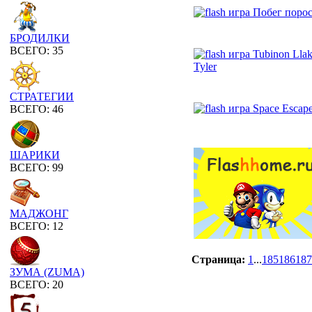
БРОДИЛКИ
ВСЕГО: 35
СТРАТЕГИИ
ВСЕГО: 46
ШАРИКИ
ВСЕГО: 99
МАДЖОНГ
ВСЕГО: 12
Страница:
1
...
185
186
187
ЗУМА (ZUMA)
ВСЕГО: 20