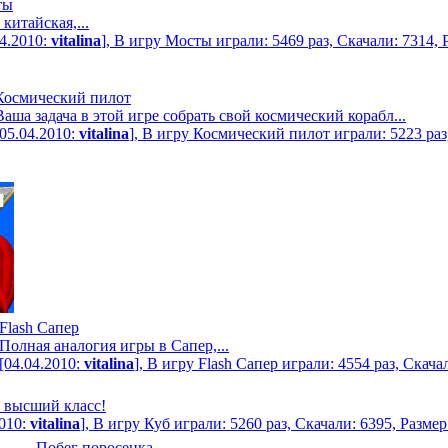
ты
 китайская,...
04.2010:
vitalina
], В игру Мосты играли: 5469 раз, Скачали: 7314,
Космический пилот
Ваша задача в этой игре собрать свой космический корабл...
[05.04.2010:
vitalina
], В игру Космический пилот играли: 5223 ра
Flash Сапер
Полная аналогия игры в Сапер,...
[04.04.2010:
vitalina
], В игру Flash Сапер играли: 4554 раз, Скача
 высший класс!
2010:
vitalina
], В игру Куб играли: 5260 раз, Скачали: 6395, Разме
Побег поросенка