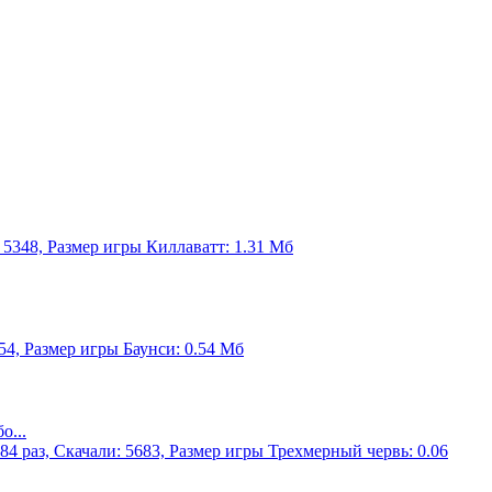
: 5348, Размер игры Киллаватт: 1.31 Мб
554, Размер игры Баунси: 0.54 Мб
о...
84 раз, Скачали: 5683, Размер игры Трехмерный червь: 0.06