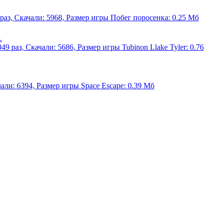
 раз, Скачали: 5968, Размер игры Побег поросенка: 0.25 Мб
.
049 раз, Скачали: 5686, Размер игры Tubinon Llake Tyler: 0.76
чали: 6394, Размер игры Space Escape: 0.39 Мб