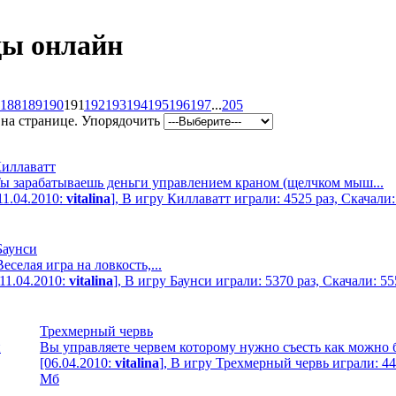
ды онлайн
188
189
190
191
192
193
194
195
196
197
...
205
на странице. Упорядочить
иллаватт
ы зарабатываешь деньги управлением краном (щелчком мыш...
11.04.2010:
vitalina
], В игру Киллаватт играли: 4525 раз, Скачали
Баунси
Веселая игра на ловкость,...
[11.04.2010:
vitalina
], В игру Баунси играли: 5370 раз, Скачали: 5
Трехмерный червь
Вы управляете червем которому нужно съесть как можно б
[06.04.2010:
vitalina
], В игру Трехмерный червь играли: 44
Мб