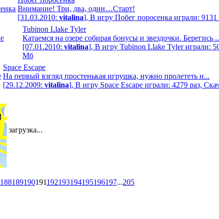
Внимание! Три, два, один…Старт!
[31.03.2010:
vitalina
], В игру Побег поросенка играли: 9131
Tubinon Llake Tyler
Катаемся на озере собирая бонусы и звездочки. Берегись ..
[07.01.2010:
vitalina
], В игру Tubinon Llake Tyler играли: 5
Мб
Space Escape
На первый взгляд простенькая игрушка, нужно пролететь н...
[29.12.2009:
vitalina
], В игру Space Escape играли: 4279 раз, Ска
загрузка...
188
189
190
191
192
193
194
195
196
197
...
205