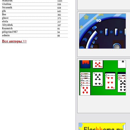
MakDak
1325
vitalina
930
Strannik
650
glk
645
Bee
382
ghost
375
olola
217
Altynbek
107
Kuzmich
95
piligrim1987
94
admin
88
Все авторы >>