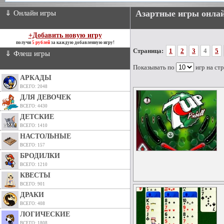
Азартные игры онла
⇓ Онлайн игры
+Добавить новую игру
получи
5 рублей
за каждую добавленную игру!
Страница:
1
2
3
4
5
⇓ Флеш игры
Показывать по
игр на ст
АРКАДЫ
ВСЕГО: 2048
ДЛЯ ДЕВОЧЕК
ВСЕГО: 4430
ДЕТСКИЕ
ВСЕГО: 1410
НАСТОЛЬНЫЕ
ВСЕГО: 157
БРОДИЛКИ
ВСЕГО: 1210
КВЕСТЫ
ВСЕГО: 901
ДРАКИ
ВСЕГО: 408
ЛОГИЧЕСКИЕ
ВСЕГО: 1808