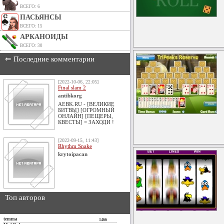
ВСЕГО: 6
ПАСЬЯНСЫ
ВСЕГО: 15
АРКАНОИДЫ
ВСЕГО: 30
⇐ Последние комментарии
[2022-10-06, 22:05]
Final slam 2
antibkorg
AEBK.RU - [ВЕЛИКИЕ
БИТВЫ] [ОГРОМНЫЙ
ОНЛАЙН] [ПЕЩЕРЫ,
КВЕСТЫ] = ЗАХОДИ !
[2022-09-15, 11:43]
Rhythm Snake
krytoipacan
Топ авторов
temma
1466