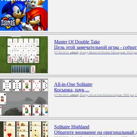
Master Of Double Take
Цель этой замечательной игры - собрат
[27.08.2013:
admin
], В игру Master Of Double Take играли: 3014 ра
All-in-One Solitaire
Косынка, паук,...
[27.08.2013:
admin
], В игру All-in-One Solitaire играли: 3942 раз,
Solitaire Highland
Обратите внимание на оригинальный ди