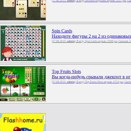
[27.08.2013:
admin
], В игру Solitaire Highland играли: 5537 раз, С
Spin Cards
Находите фигуры 2 на 2 из одинаковых к
[27.08.2013:
admin
], В игру Spin Cards играли: 3398 раз, Скачали:
Top Fruits Slots
Вы когда-нибудь срывали джекпот в иг
[27.08.2013:
admin
], В игру Top Fruits Slots играли: 4724 раз, Скач