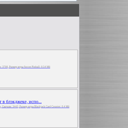
ли: 3700, Размер игры Soccer Pinball: 0.54 Мб
 в блэкджеке, испо...
аз, Скачали: 3443, Размер игры Blackjack Card Counter: 0.4 Мб