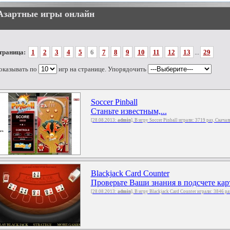
Азартные игры онлайн
траница:
1
2
3
4
5
6
7
8
9
10
11
12
13
...
29
оказывать по
игр на странице. Упорядочить
Soccer Pinball
Станьте известным,...
[28.08.2013:
admin
], В игру Soccer Pinball играли: 3719 раз, Скача
Blackjack Card Counter
Проверьте Ваши знания в подсчете карт
[28.08.2013:
admin
], В игру Blackjack Card Counter играли: 3846 р