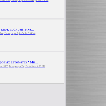
качали: 3384, Размер игры Solitaire Highland: 1.5 Мб
арт, собирайте ка...
 3244, Размер игры Spin Cards: 0.94 Мб
ровых автоматах? Мн...
али: 3609, Размер игры Top Fruits Slots: 0.15 Мб