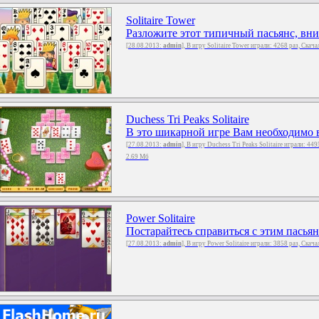
Solitaire Tower
Разложите этот типичный пасьянс, вним
[28.08.2013:
admin
], В игру Solitaire Tower играли: 4268 раз, Скач
Duchess Tri Peaks Solitaire
В это шикарной игре Вам необходимо в
[27.08.2013:
admin
], В игру Duchess Tri Peaks Solitaire играли: 449
2.69 Мб
Power Solitaire
Постарайтесь справиться с этим пасьянс
[27.08.2013:
admin
], В игру Power Solitaire играли: 3858 раз, Скач