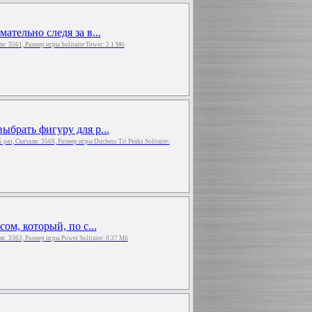
ательно следя за в...
али: 3561, Размер игры Solitaire Tower: 2.1 Мб
ыбрать фигуру для р...
5 раз, Скачали: 3569, Размер игры Duchess Tri Peaks Solitaire:
ом, который, по с...
али: 3363, Размер игры Power Solitaire: 0.37 Мб