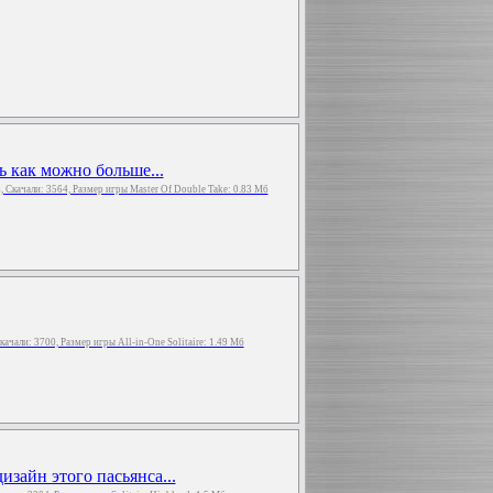
ь как можно больше...
з, Скачали: 3564, Размер игры Master Of Double Take: 0.83 Мб
 Скачали: 3700, Размер игры All-in-One Solitaire: 1.49 Мб
зайн этого пасьянса...