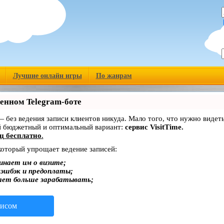
Лучшие онлайн игры
По жанрам
венном Telegram-боте
 — без ведения записи клиентов никуда. Мало того, что нужно видет
й бюджетный и оптимальный вариант:
сервис VisitTime.
ц бесплатно
.
 который упрощает ведение записей:
инает им о визите;
кэшбэк и предоплаты;
ает больше зарабатывать;
висом