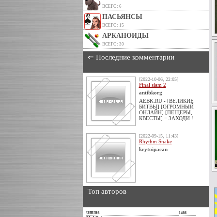
ВСЕГО: 6
ПАСЬЯНСЫ
ВСЕГО: 15
АРКАНОИДЫ
ВСЕГО: 30
⇐ Последние комментарии
[2022-10-06, 22:05]
Final slam 2
antibkorg
AEBK.RU - [ВЕЛИКИЕ
БИТВЫ] [ОГРОМНЫЙ
ОНЛАЙН] [ПЕЩЕРЫ,
КВЕСТЫ] = ЗАХОДИ !
[2022-09-15, 11:43]
Rhythm Snake
krytoipacan
Топ авторов
temma
1466