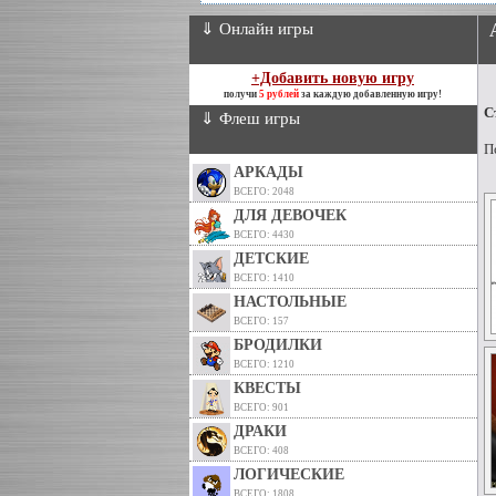
⇓ Онлайн игры
+Добавить новую игру
получи
5 рублей
за каждую добавленную игру!
С
⇓ Флеш игры
П
АРКАДЫ
ВСЕГО: 2048
ДЛЯ ДЕВОЧЕК
ВСЕГО: 4430
ДЕТСКИЕ
ВСЕГО: 1410
НАСТОЛЬНЫЕ
ВСЕГО: 157
БРОДИЛКИ
ВСЕГО: 1210
КВЕСТЫ
ВСЕГО: 901
ДРАКИ
ВСЕГО: 408
ЛОГИЧЕСКИЕ
ВСЕГО: 1808