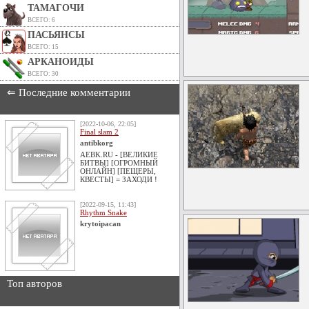
ТАМАГОЧИ
ВСЕГО: 6
ПАСЬЯНСЫ
ВСЕГО: 15
АРКАНОИДЫ
ВСЕГО: 30
⇐ Последние комментарии
[2022-10-06, 22:05]
Final slam 2
antibkorg
AEBK.RU - [ВЕЛИКИЕ
БИТВЫ] [ОГРОМНЫЙ
ОНЛАЙН] [ПЕЩЕРЫ,
КВЕСТЫ] = ЗАХОДИ !
[2022-09-15, 11:43]
Rhythm Snake
krytoipacan
Топ авторов