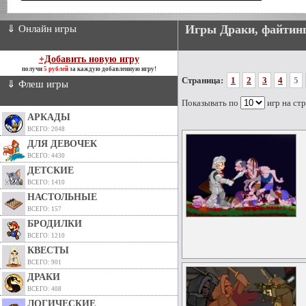
Игры Драки, файтин
⇓ Онлайн игры
+Добавить новую игру
получи
5 рублей
за каждую добавленную игру!
Страница:
1
2
3
4
5
⇓ Флеш игры
Показывать по
игр на ст
АРКАДЫ
ВСЕГО: 2048
ДЛЯ ДЕВОЧЕК
ВСЕГО: 4430
ДЕТСКИЕ
ВСЕГО: 1410
НАСТОЛЬНЫЕ
ВСЕГО: 157
БРОДИЛКИ
ВСЕГО: 1210
КВЕСТЫ
ВСЕГО: 901
ДРАКИ
ВСЕГО: 408
ЛОГИЧЕСКИЕ