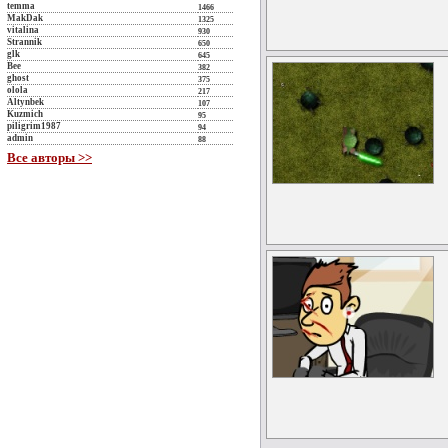
temma
1466
MakDak
1325
vitalina
930
Strannik
650
glk
645
Bee
382
ghost
375
olola
217
Altynbek
107
Kuzmich
95
piligrim1987
94
admin
88
Все авторы >>