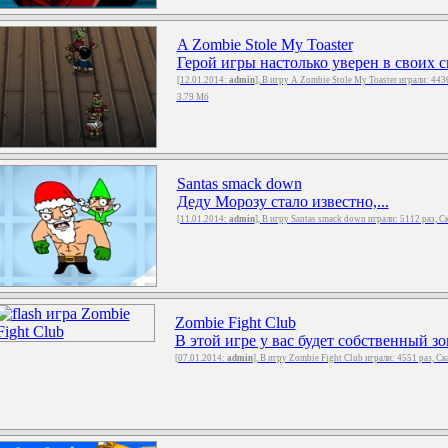
A Zombie Stole My Toaster
Герой игры настолько уверен в своих с
[12.01.2014:
admin
], В игру A Zombie Stole My Toaster играли: 443
3.79 Мб
Santas smack down
Деду Морозу стало известно,...
[11.01.2014:
admin
], В игру Santas smack down играли: 5112 раз, 
Zombie Fight Club
В этой игре у вас будет собственный зом
[07.01.2014:
admin
], В игру Zombie Fight Club играли: 4551 раз, С