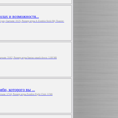
илах и возможностя...
6 раз, Скачали: 3125, Размер игры A Zombie Stole My Toaster:
Скачали: 3162, Размер игры Santas smack down: 5.88 Мб
би, которого вы ...
качали: 5744, Размер игры Zombie Fight Club: 0 Мб