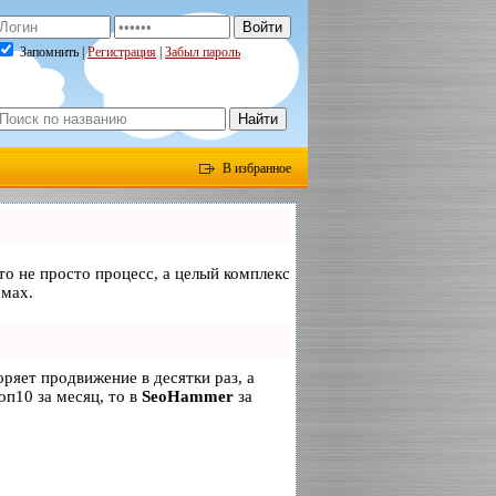
Запомнить |
Регистрация
|
Забыл пароль
В избранное
то не просто процесс, а целый комплекс
емах.
коряет продвижение в десятки раз, а
оп10 за месяц, то в
SeoHammer
за