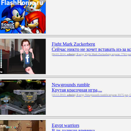
Fight Mark Zuckerberg
Сейчас никто не хочет вставать из-за к
[04.01.2014:
admin
], В игру Fight Mark Zuckerberg играли: 7761 ра
Newgrounds rumble
Крутая красочная игра,...
[24.12.2013:
admin
], В игру Newgrounds rumble играли: 8175 раз, 
Egypt warriors
В те далекие времена,...