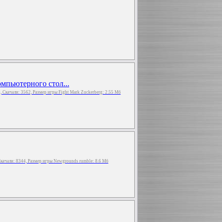
омпьютерного стол...
з, Скачали: 3562, Размер игры Fight Mark Zuckerberg: 2.55 Мб
Скачали: 8344, Размер игры Newgrounds rumble: 8.6 Мб