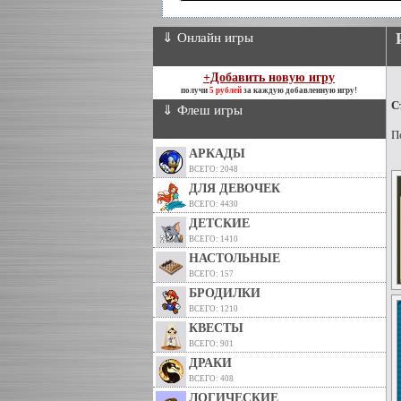
⇓ Онлайн игры
+Добавить новую игру
получи
5 рублей
за каждую добавленную игру!
С
⇓ Флеш игры
П
АРКАДЫ
ВСЕГО: 2048
ДЛЯ ДЕВОЧЕК
ВСЕГО: 4430
ДЕТСКИЕ
ВСЕГО: 1410
НАСТОЛЬНЫЕ
ВСЕГО: 157
БРОДИЛКИ
ВСЕГО: 1210
КВЕСТЫ
ВСЕГО: 901
ДРАКИ
ВСЕГО: 408
ЛОГИЧЕСКИЕ