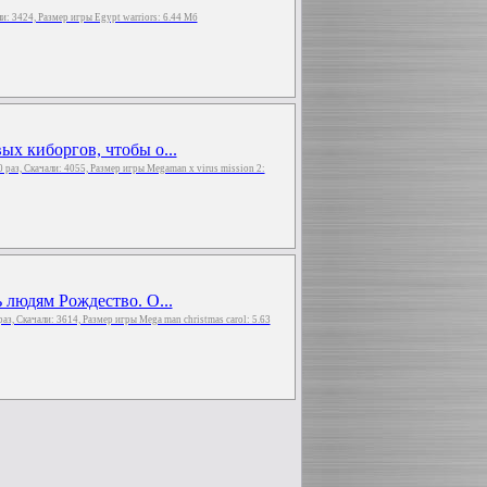
али: 3424, Размер игры Egypt warriors: 6.44 Мб
х киборгов, чтобы о...
0 раз, Скачали: 4055, Размер игры Megaman x virus mission 2:
 людям Рождество. О...
раз, Скачали: 3614, Размер игры Mega man christmas carol: 5.63