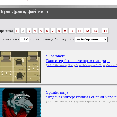
Игры Драки, файтинги
траница:
1
2
3
4
5
6
7
8
9
10
11
12
13
...
41
оказывать по
игр на странице. Упорядочить
Superblade
Ваш отец был настоящим ниндзя,...
[18.01.2014:
admin
], В игру Superblade играли: 5130 раз, Скачали:
Splinter ninja
Чудесная интерактивная онлайн игра п
[15.01.2014:
admin
], В игру Splinter ninja играли: 11226 раз, Скача