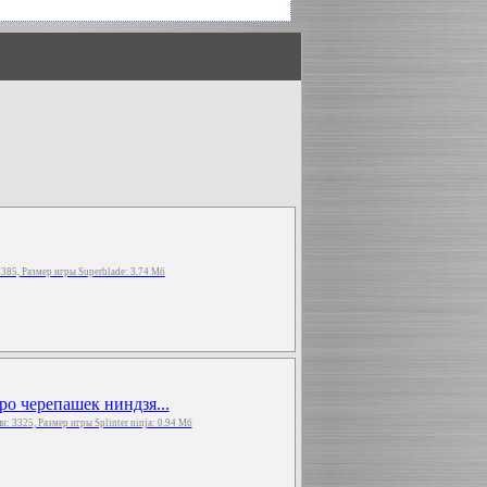
 3385, Размер игры Superblade: 3.74 Мб
ро черепашек ниндзя...
ли: 3325, Размер игры Splinter ninja: 0.94 Мб