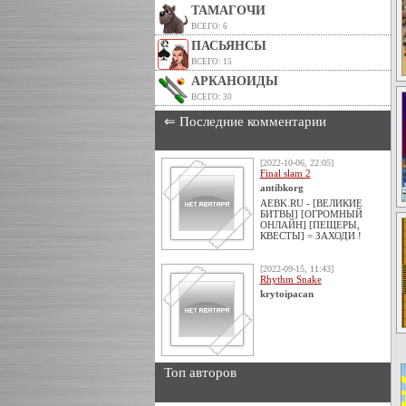
ТАМАГОЧИ
ВСЕГО: 6
ПАСЬЯНСЫ
ВСЕГО: 15
АРКАНОИДЫ
ВСЕГО: 30
⇐ Последние комментарии
[2022-10-06, 22:05]
Final slam 2
antibkorg
AEBK.RU - [ВЕЛИКИЕ
БИТВЫ] [ОГРОМНЫЙ
ОНЛАЙН] [ПЕЩЕРЫ,
КВЕСТЫ] = ЗАХОДИ !
[2022-09-15, 11:43]
Rhythm Snake
krytoipacan
Топ авторов