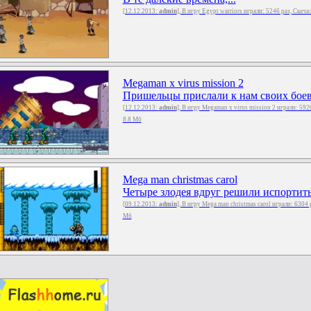
[12.12.2013:
admin
], В игру Egypt warriors играли: 5246 раз, Скач
Megaman x virus mission 2
Пришельцы прислали к нам своих боевы
[12.12.2013:
admin
], В игру Megaman x virus mission 2 играли: 592
8.8 Мб
Mega man christmas carol
Четыре злодея вдруг решили испортить
[09.12.2013:
admin
], В игру Mega man christmas carol играли: 6304 
Мб