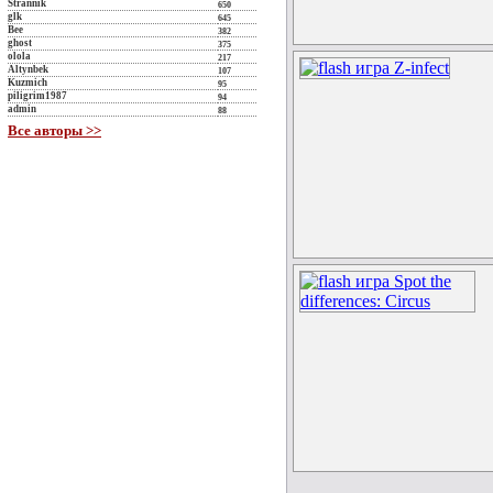
Strannik
650
glk
645
Bee
382
ghost
375
olola
217
Altynbek
107
Kuzmich
95
piligrim1987
94
admin
88
Все авторы >>