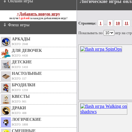
Логические игры онл
⇓ Онлайн игры
+Добавить новую игру
получи
5 рублей
за каждую добавленную игру!
Страница:
1
...
9
10
11
⇓ Флеш игры
Показывать по
игр на ст
АРКАДЫ
ВСЕГО: 2048
ДЛЯ ДЕВОЧЕК
ВСЕГО: 4430
ДЕТСКИЕ
ВСЕГО: 1410
НАСТОЛЬНЫЕ
ВСЕГО: 157
БРОДИЛКИ
ВСЕГО: 1210
КВЕСТЫ
ВСЕГО: 901
ДРАКИ
ВСЕГО: 408
ЛОГИЧЕСКИЕ
ВСЕГО: 1808
СМЕШНЫЕ