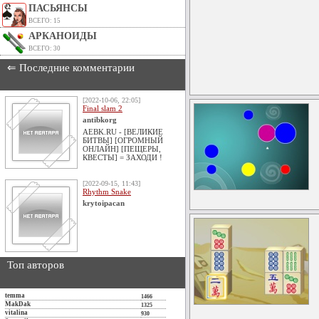
ПАСЬЯНСЫ
ВСЕГО: 15
АРКАНОИДЫ
ВСЕГО: 30
⇐ Последние комментарии
[2022-10-06, 22:05]
Final slam 2
antibkorg
AEBK.RU - [ВЕЛИКИЕ
БИТВЫ] [ОГРОМНЫЙ
ОНЛАЙН] [ПЕЩЕРЫ,
КВЕСТЫ] = ЗАХОДИ !
[2022-09-15, 11:43]
Rhythm Snake
krytoipacan
Топ авторов
temma
1466
MakDak
1325
vitalina
930