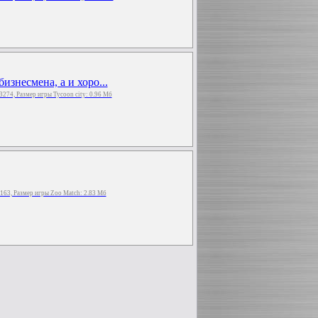
знесмена, а и хоро...
: 3274, Размер игры Tycoon сity: 0.96 Мб
 3163, Размер игры Zoo Match: 2.83 Мб