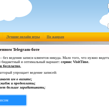
Лучшие онлайн игры
По жанрам
венном Telegram-боте
 — без ведения записи клиентов никуда. Мало того, что нужно видет
й бюджетный и оптимальный вариант:
сервис VisitTime.
ц бесплатно
.
 который упрощает ведение записей:
инает им о визите;
кэшбэк и предоплаты;
ает больше зарабатывать;
висом