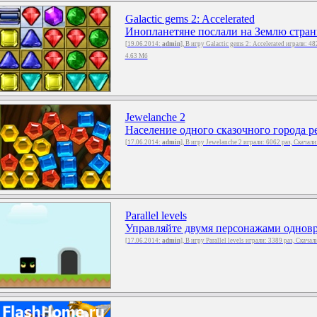
Galactic gems 2: Accelerated
Инопланетяне послали на Землю странн
[19.06.2014:
admin
], В игру Galactic gems 2: Accelerated играли: 4
4.63 Мб
Jewelanche 2
Население одного сказочного города ре
[17.06.2014:
admin
], В игру Jewelanche 2 играли: 6062 раз, Скачал
Parallel levels
Управляйте двумя персонажами одновр
[17.06.2014:
admin
], В игру Parallel levels играли: 3389 раз, Скачал