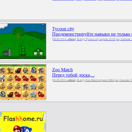
Tycoon сity
Продемонстрируйте навыки не только би
[08.06.2014:
admin
], В игру Tycoon сity играли: 6210 раз, Скачали
Zoo Match
Перед тобой доска,...
[03.06.2014:
admin
], В игру Zoo Match играли: 8484 раз, Скачали: