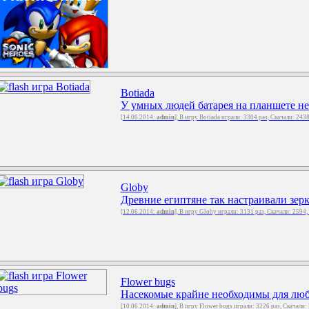
Botiada
У умных людей батарея на планшете не 
[14.06.2014:
admin
], В игру Botiada играли: 3304 раз, Скачали: 243
Globy
Древние египтяне так настраивали зерк
[12.06.2014:
admin
], В игру Globy играли: 3131 раз, Скачали: 2594
Flower bugs
Насекомые крайне необходимы для любог
[10.06.2014:
admin
], В игру Flower bugs играли: 3226 раз, Скачали