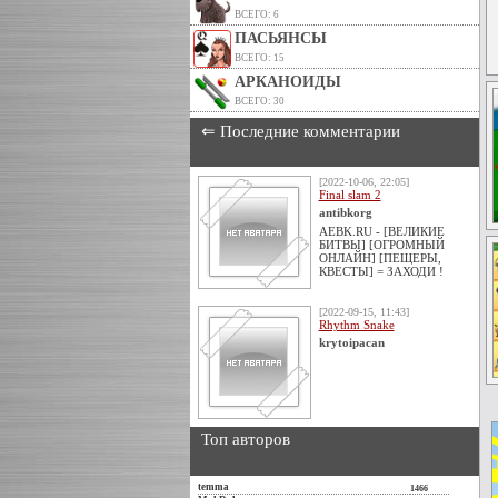
ВСЕГО: 6
ПАСЬЯНСЫ
ВСЕГО: 15
АРКАНОИДЫ
ВСЕГО: 30
⇐ Последние комментарии
[2022-10-06, 22:05]
Final slam 2
antibkorg
AEBK.RU - [ВЕЛИКИЕ
БИТВЫ] [ОГРОМНЫЙ
ОНЛАЙН] [ПЕЩЕРЫ,
КВЕСТЫ] = ЗАХОДИ !
[2022-09-15, 11:43]
Rhythm Snake
krytoipacan
Топ авторов
temma
1466