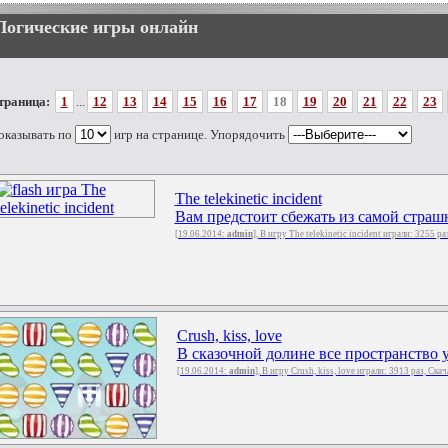
Логические игры онлайн
траница:
1
...
12
13
14
15
16
17
18
19
20
21
22
23
оказывать по
игр на странице. Упорядочить
The telekinetic incident
Вам предстоит сбежать из самой страшн
[19.06.2014:
admin
], В игру The telekinetic incident играли: 3255 р
Crush, kiss, love
В сказочной долине все пространство у
[19.06.2014:
admin
], В игру Crush, kiss, love играли: 3913 раз, Ска