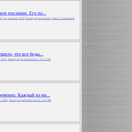
ое послание. Его по...
822 раз, Скачали: 3530, Размер игры Galactic gems 2: Accelerated:
шило, что все беды...
и: 3423, Размер игры Jewelanche 2: 15.12 Мб
еменно. Каждый из ни...
и: 2804, Размер игры Parallel levels: 4.03 Мб