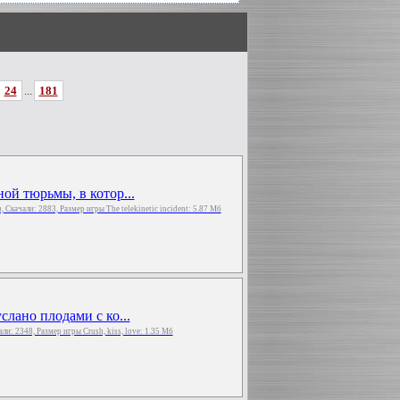
24
...
181
ой тюрьмы, в котор...
аз, Скачали: 2883, Размер игры The telekinetic incident: 5.87 Мб
слано плодами с ко...
чали: 2348, Размер игры Crush, kiss, love: 1.35 Мб