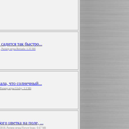
садится так быстро...
8, Размер игры Botiada: 1.33 Мб
ала, что солнечный...
, Размер игры Globy: 3.3 Мб
о цветка на поле, ...
: 2818, Размер игры Flower bugs: 0.67 Мб