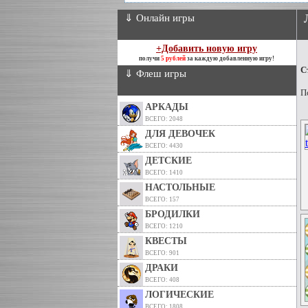
⇓ Онлайн игры
+Добавить новую игру
получи
5 рублей
за каждую добавленную игру!
С
⇓ Флеш игры
П
АРКАДЫ
ВСЕГО: 2048
ДЛЯ ДЕВОЧЕК
ВСЕГО: 4430
ДЕТСКИЕ
ВСЕГО: 1410
НАСТОЛЬНЫЕ
ВСЕГО: 157
БРОДИЛКИ
ВСЕГО: 1210
КВЕСТЫ
ВСЕГО: 901
ДРАКИ
ВСЕГО: 408
ЛОГИЧЕСКИЕ
ВСЕГО: 1808