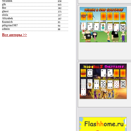
Strannik
650
glk
645
Bee
382
ghost
375
olola
217
Altynbek
107
Kuzmich
95
piligrim1987
94
admin
88
Все авторы >>