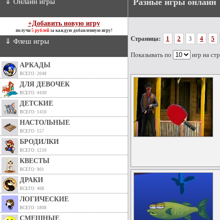
Разные игры онлайн
⇓ Онлайн игры
+Добавить новую игру
получи
5 рублей
за каждую добавленную игру!
Страница:
1
2
3
4
5
⇓ Флеш игры
Показывать по
игр на ст
АРКАДЫ
ВСЕГО: 2048
ДЛЯ ДЕВОЧЕК
ВСЕГО: 4430
ДЕТСКИЕ
ВСЕГО: 1410
НАСТОЛЬНЫЕ
ВСЕГО: 157
БРОДИЛКИ
ВСЕГО: 1210
КВЕСТЫ
ВСЕГО: 901
ДРАКИ
ВСЕГО: 408
ЛОГИЧЕСКИЕ
ВСЕГО: 1808
СМЕШНЫЕ