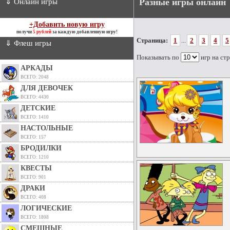
Разные игры онлайн
⇓ Онлайн игры
+Добавить новую игру
получи
5 рублей
за каждую добавленную игру!
Страница:
1
...
2
3
4
5
⇓ Флеш игры
Показывать по
игр на ст
АРКАДЫ
ВСЕГО: 2048
ДЛЯ ДЕВОЧЕК
ВСЕГО: 4430
ДЕТСКИЕ
ВСЕГО: 1410
НАСТОЛЬНЫЕ
ВСЕГО: 157
БРОДИЛКИ
ВСЕГО: 1210
КВЕСТЫ
ВСЕГО: 901
ДРАКИ
ВСЕГО: 408
ЛОГИЧЕСКИЕ
ВСЕГО: 1808
СМЕШНЫЕ