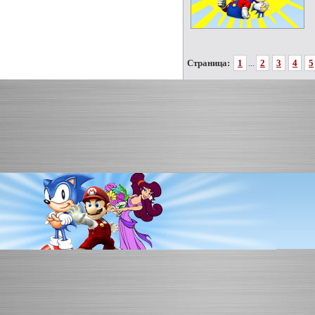
Страница:
1
...
2
3
4
5