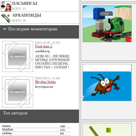
ПАСЬЯНСЫ
ВСЕГО: 15
АРКАНОИДЫ
ВСЕГО: 30
⇐ Последние комментарии
[2022-10-06, 22:05]
Final slam 2
antibkorg
AEBK.RU - [ВЕЛИКИЕ
БИТВЫ] [ОГРОМНЫЙ
ОНЛАЙН] [ПЕЩЕРЫ,
КВЕСТЫ] = ЗАХОДИ !
[2022-09-15, 11:43]
Rhythm Snake
krytoipacan
Топ авторов
temma
1466
MakDak
1325
vitalina
930