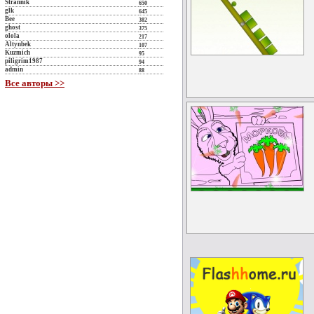
Strannik
650
glk
645
Bee
382
ghost
375
olola
217
Altynbek
107
Kuzmich
95
piligrim1987
94
admin
88
Все авторы >>