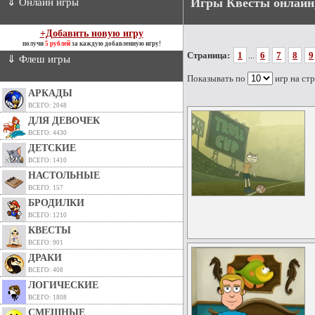
Игры Квесты онлайн
⇓ Онлайн игры
+Добавить новую игру
получи
5 рублей
за каждую добавленную игру!
Страница:
1
...
6
7
8
9
⇓ Флеш игры
Показывать по
игр на ст
АРКАДЫ
ВСЕГО: 2048
ДЛЯ ДЕВОЧЕК
ВСЕГО: 4430
ДЕТСКИЕ
ВСЕГО: 1410
НАСТОЛЬНЫЕ
ВСЕГО: 157
БРОДИЛКИ
ВСЕГО: 1210
КВЕСТЫ
ВСЕГО: 901
ДРАКИ
ВСЕГО: 408
ЛОГИЧЕСКИЕ
ВСЕГО: 1808
СМЕШНЫЕ