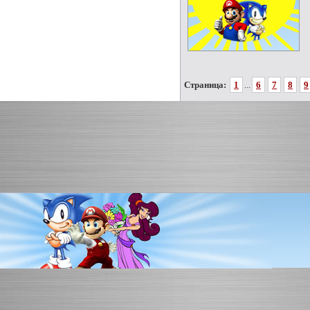
Страница:
1
...
6
7
8
9