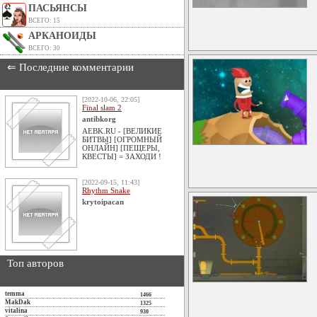
ПАСЬЯНСЫ
ВСЕГО: 15
АРКАНОИДЫ
ВСЕГО: 30
⇐ Последние комментарии
[2022-10-06, 22:05]
Final slam 2
antibkorg
AEBK.RU - [ВЕЛИКИЕ
БИТВЫ] [ОГРОМНЫЙ
ОНЛАЙН] [ПЕЩЕРЫ,
КВЕСТЫ] = ЗАХОДИ !
[2022-09-15, 11:43]
Rhythm Snake
krytoipacan
Топ авторов
temma
1466
MakDak
1325
vitalina
930