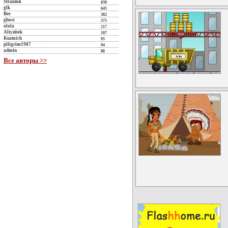
Strannik
650
glk
645
Bee
382
ghost
375
olola
217
Altynbek
107
Kuzmich
95
piligrim1987
94
admin
88
Все авторы >>