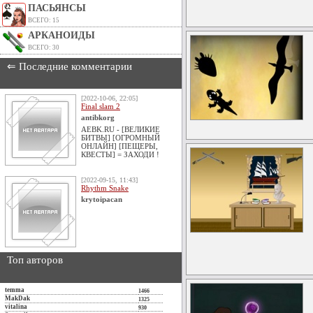
ПАСЬЯНСЫ
ВСЕГО: 15
АРКАНОИДЫ
ВСЕГО: 30
⇐ Последние комментарии
[2022-10-06, 22:05]
Final slam 2
antibkorg
AEBK.RU - [ВЕЛИКИЕ
БИТВЫ] [ОГРОМНЫЙ
ОНЛАЙН] [ПЕЩЕРЫ,
КВЕСТЫ] = ЗАХОДИ !
[2022-09-15, 11:43]
Rhythm Snake
krytoipacan
Топ авторов
temma
1466
MakDak
1325
vitalina
930