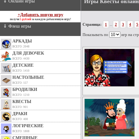
Игры Квесты онлайн
⇓ Онлайн игры
+Добавить новую игру
получи
5 рублей
за каждую добавленную игру!
Страница:
1
...
2
3
4
5
⇓ Флеш игры
Показывать по
игр на ст
АРКАДЫ
ВСЕГО: 2048
ДЛЯ ДЕВОЧЕК
ВСЕГО: 4430
ДЕТСКИЕ
ВСЕГО: 1410
НАСТОЛЬНЫЕ
ВСЕГО: 157
БРОДИЛКИ
ВСЕГО: 1210
КВЕСТЫ
ВСЕГО: 901
ДРАКИ
ВСЕГО: 408
ЛОГИЧЕСКИЕ
ВСЕГО: 1808
СМЕШНЫЕ