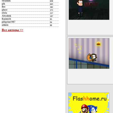
Strannik
650
glk
645
Bee
382
ghost
375
olola
217
Altynbek
107
Kuzmich
95
piligrim1987
94
admin
88
Все авторы >>