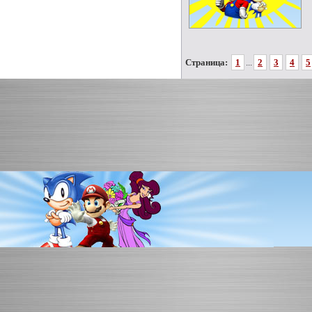
Страница:
1
...
2
3
4
5