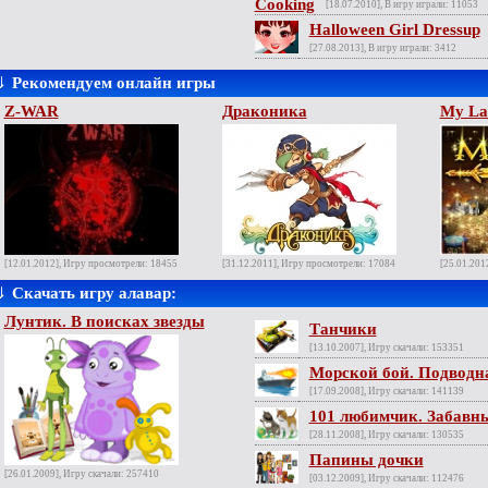
[18.07.2010], В игру играли: 11053
Halloween Girl Dressup
[27.08.2013], В игру играли: 3412
⇓
Рекомендуем онлайн игры
Z-WAR
Драконика
My La
[12.01.2012], Игру просмотрели: 18455
[31.12.2011], Игру просмотрели: 17084
[25.01.201
⇓
Скачать игру алавар:
Лунтик. В поисках звезды
Танчики
[13.10.2007], Игру скачали: 153351
Морской бой. Подводн
[17.09.2008], Игру скачали: 141139
101 любимчик. Забавны
[28.11.2008], Игру скачали: 130535
Папины дочки
[26.01.2009], Игру скачали: 257410
[03.12.2009], Игру скачали: 112476