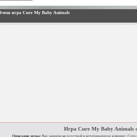
Флеш игра Cure My Baby Animals
Игра Cure My Baby Animals 
Описание игры:
Вас наняли медсестрой в ветеринарную клинику. Сегод