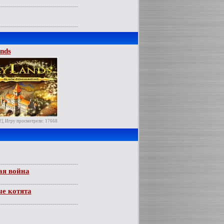
nds
2], Игру просмотрели: 17668
ая война
е котята