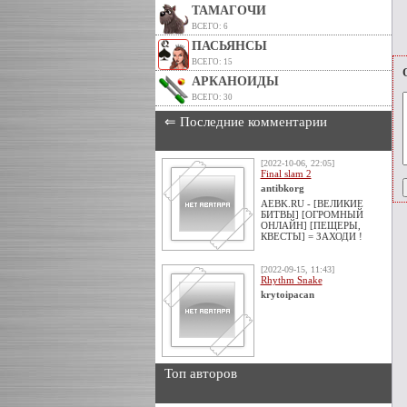
ТАМАГОЧИ
ВСЕГО: 6
ПАСЬЯНСЫ
ВСЕГО: 15
АРКАНОИДЫ
ВСЕГО: 30
⇐ Последние комментарии
[2022-10-06, 22:05]
Final slam 2
antibkorg
AEBK.RU - [ВЕЛИКИЕ
БИТВЫ] [ОГРОМНЫЙ
ОНЛАЙН] [ПЕЩЕРЫ,
КВЕСТЫ] = ЗАХОДИ !
[2022-09-15, 11:43]
Rhythm Snake
krytoipacan
Топ авторов