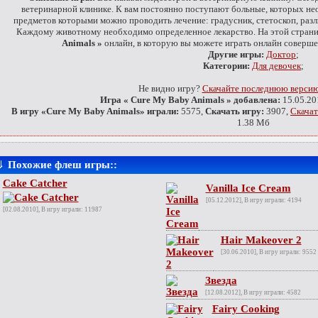
ветеринарной клинике. К вам постоянно поступают больные, которых не
предметов которыми можно проводить лечение: градусник, стетоскоп, разл
Каждому животному необходимо определенное лекарство. На этой стран
Animals »
онлайн, в которую вы можете играть онлайн соверше
Другие игры:
Доктор
;
Категории:
Для девочек
;
Не видно игру?
Скачайте последнюю версию 
Игра « Cure My Baby Animals » добавлена:
15.05.20
В игру «Cure My Baby Animals» играли:
5575,
Скачать игру:
3907,
Скачат
1.38 Мб
⇓
Похожие флеш игры::
Cake Catcher
Vanilla Ice Cream
[05.12.2012], В игру играли: 4194
[02.08.2010], В игру играли: 11987
Hair Makeover 2
[30.06.2010], В игру играли: 9552
Звезда
[12.08.2012], В игру играли: 4582
Fairy Cooking