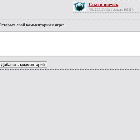
Спаси овечек
[06.12.2011], Игру скачали: 105384
Оставьте свой комментарий к игре: