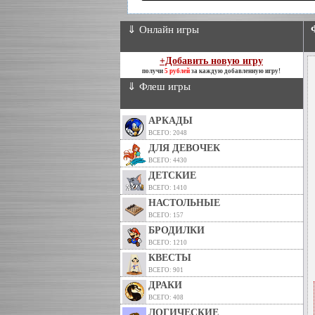
⇓ Онлайн игры
+Добавить новую игру
получи
5 рублей
за каждую добавленную игру!
⇓ Флеш игры
АРКАДЫ
ВСЕГО: 2048
ДЛЯ ДЕВОЧЕК
ВСЕГО: 4430
ДЕТСКИЕ
ВСЕГО: 1410
НАСТОЛЬНЫЕ
ВСЕГО: 157
БРОДИЛКИ
ВСЕГО: 1210
КВЕСТЫ
ВСЕГО: 901
ДРАКИ
ВСЕГО: 408
ЛОГИЧЕСКИЕ