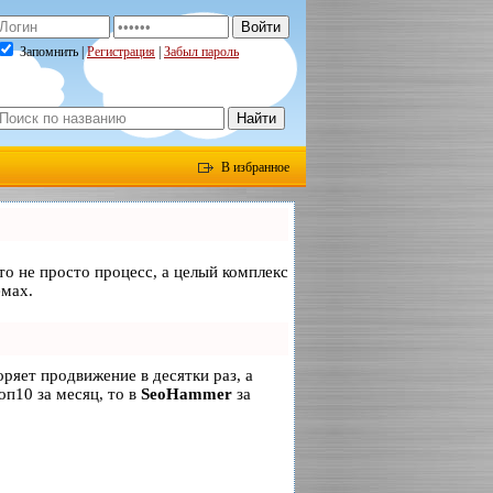
Запомнить |
Регистрация
|
Забыл пароль
В избранное
то не просто процесс, а целый комплекс
емах.
коряет продвижение в десятки раз, а
оп10 за месяц, то в
SeoHammer
за