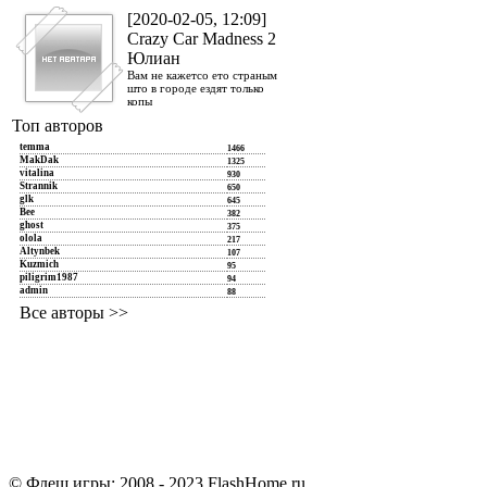
[2020-02-05, 12:09]
Crazy Car Madness 2
Юлиан
Вам не кажетсо ето страным
што в городе ездят только
копы
Топ авторов
temma
1466
MakDak
1325
vitalina
930
Strannik
650
glk
645
Bee
382
ghost
375
olola
217
Altynbek
107
Kuzmich
95
piligrim1987
94
admin
88
Все авторы >>
© Флеш игры: 2008 - 2023 FlashHome.ru