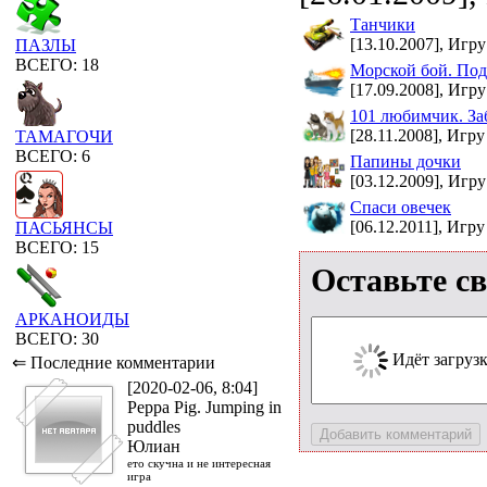
Танчики
[13.10.2007], Игру
ПАЗЛЫ
ВСЕГО: 18
Морской бой. Под
[17.09.2008], Игру
101 любимчик. За
[28.11.2008], Игру
ТАМАГОЧИ
ВСЕГО: 6
Папины дочки
[03.12.2009], Игру
Спаси овечек
[06.12.2011], Игру
ПАСЬЯНСЫ
ВСЕГО: 15
Оставьте с
АРКАНОИДЫ
ВСЕГО: 30
Идёт загрузка
⇐ Последние комментарии
[2020-02-06, 8:04]
Peppa Pig. Jumping in
puddles
Юлиан
ето скучна и не интересная
игра