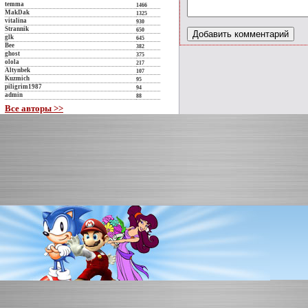
temma
1466
MakDak
1325
vitalina
930
Strannik
650
glk
645
Bee
382
ghost
375
olola
217
Altynbek
107
Kuzmich
95
piligrim1987
94
admin
88
Все авторы >>