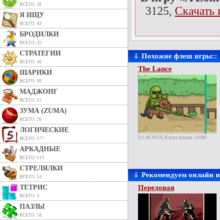
ВСЕГО: 36
3125,
Скачать 
Я ИЩУ
ВСЕГО: 83
БРОДИЛКИ
ВСЕГО: 35
СТРАТЕГИИ
⇓
Похожие флеш игры::
ВСЕГО: 46
The Lance
ШАРИКИ
ВСЕГО: 99
МАДЖОНГ
ВСЕГО: 12
ЗУМА (ZUMA)
ВСЕГО: 20
ЛОГИЧЕСКИЕ
[11.08.2013], В игру играли: 14380
ВСЕГО: 177
АРКАДНЫЕ
ВСЕГО: 113
СТРЕЛЯЛКИ
⇓
Рекомендуем онлайн 
ВСЕГО: 54
ТЕТРИС
Передовая
ВСЕГО: 4
ПАЗЛЫ
ВСЕГО: 18