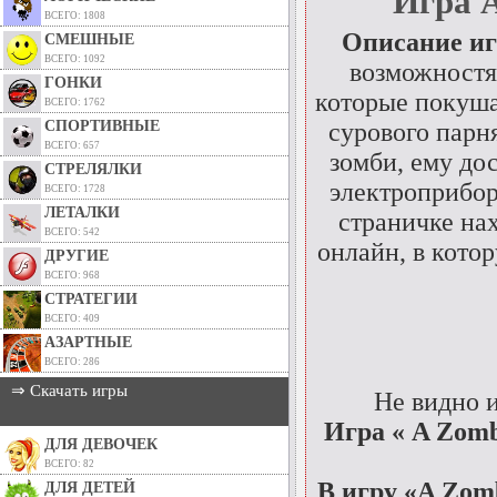
Игра A
ВСЕГО: 1808
Описание и
СМЕШНЫЕ
ВСЕГО: 1092
возможностях
ГОНКИ
которые покушаю
ВСЕГО: 1762
СПОРТИВНЫЕ
сурового парн
ВСЕГО: 657
зомби, ему до
СТРЕЛЯЛКИ
электроприбор
ВСЕГО: 1728
ЛЕТАЛКИ
страничке на
ВСЕГО: 542
онлайн, в кото
ДРУГИЕ
ВСЕГО: 968
СТРАТЕГИИ
ВСЕГО: 409
АЗАРТНЫЕ
ВСЕГО: 286
⇒ Скачать игры
Не видно 
Игра « A Zomb
ДЛЯ ДЕВОЧЕК
ВСЕГО: 82
В игру «A Zomb
ДЛЯ ДЕТЕЙ