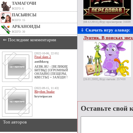
ТАМАГОЧИ
ВСЕГО: 6
ПАСЬЯНСЫ
ВСЕГО: 15
[08.12.2011], Игру просмотрели: 31839
АРКАНОИДЫ
⇓
Скачать игру алавар:
ВСЕГО: 30
Лунтик. В поисках зве
⇐ Последние комментарии
[2022-10-06, 22:05]
Final slam 2
antibkorg
AEBK.RU - [ВЕЛИКИЕ
БИТВЫ] [ОГРОМНЫЙ
ОНЛАЙН] [ПЕЩЕРЫ,
КВЕСТЫ] = ЗАХОДИ !
[26.01.2009], Игру скачали: 257410
[2022-09-15, 11:43]
Rhythm Snake
krytoipacan
Оставьте свой 
Топ авторов