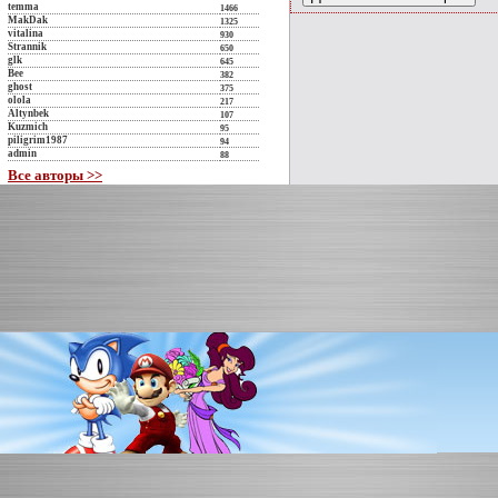
temma
1466
MakDak
1325
vitalina
930
Strannik
650
glk
645
Bee
382
ghost
375
olola
217
Altynbek
107
Kuzmich
95
piligrim1987
94
admin
88
Все авторы >>