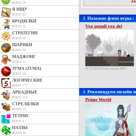
ВСЕГО: 36
Я ИЩУ
ВСЕГО: 83
⇓
Похожие флеш игры::
БРОДИЛКИ
Vox populi vox dei
ВСЕГО: 35
СТРАТЕГИИ
ВСЕГО: 46
ШАРИКИ
ВСЕГО: 99
МАДЖОНГ
ВСЕГО: 12
ЗУМА (ZUMA)
[07.12.2013], В игру играли: 6904
ВСЕГО: 20
ЛОГИЧЕСКИЕ
ВСЕГО: 177
⇓
Рекомендуем онлайн 
АРКАДНЫЕ
ВСЕГО: 113
Prime World
СТРЕЛЯЛКИ
ВСЕГО: 54
ТЕТРИС
ВСЕГО: 4
ПАЗЛЫ
ВСЕГО: 18