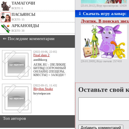
ТАМАГОЧИ
[25.01.2012], Игру просмотрели: 13420
ВСЕГО: 6
⇓
Скачать игру алавар:
ПАСЬЯНСЫ
ВСЕГО: 15
Лунтик. В поисках зве
АРКАНОИДЫ
ВСЕГО: 30
⇐ Последние комментарии
[2022-10-06, 22:05]
Final slam 2
antibkorg
[26.01.2009], Игру скачали: 257410
AEBK.RU - [ВЕЛИКИЕ
БИТВЫ] [ОГРОМНЫЙ
ОНЛАЙН] [ПЕЩЕРЫ,
КВЕСТЫ] = ЗАХОДИ !
[2022-09-15, 11:43]
Оставьте свой 
Rhythm Snake
krytoipacan
Топ авторов