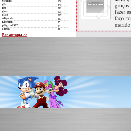
Strannik
650
groças
glk
645
Bee
382
fazer e
ghost
375
olola
217
faço co
Altynbek
107
Kuzmich
95
marido
piligrim1987
94
admin
88
Все авторы >>