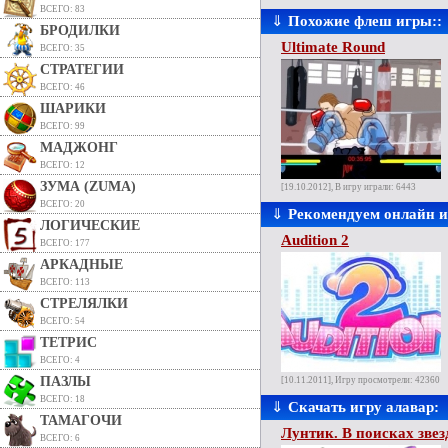
ВСЕГО: 83
⇓
Похожие флеш игры::
БРОДИЛКИ
Ultimate Round
ВСЕГО: 35
СТРАТЕГИИ
ВСЕГО: 46
ШАРИКИ
ВСЕГО: 99
МАДЖОНГ
ВСЕГО: 12
ЗУМА (ZUMA)
[19.10.2012], В игру играли: 6443
ВСЕГО: 20
⇓
Рекомендуем онлайн 
ЛОГИЧЕСКИЕ
Audition 2
ВСЕГО: 177
АРКАДНЫЕ
ВСЕГО: 113
СТРЕЛЯЛКИ
ВСЕГО: 54
ТЕТРИС
ВСЕГО: 4
ПАЗЛЫ
[10.11.2011], Игру просмотрели: 42360
ВСЕГО: 18
⇓
Скачать игру алавар:
ТАМАГОЧИ
Лунтик. В поисках зве
ВСЕГО: 6