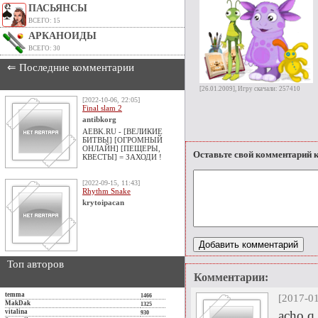
ПАСЬЯНСЫ
ВСЕГО: 15
АРКАНОИДЫ
ВСЕГО: 30
⇐ Последние комментарии
[26.01.2009], Игру скачали: 257410
[2022-10-06, 22:05]
Final slam 2
antibkorg
AEBK.RU - [ВЕЛИКИЕ
БИТВЫ] [ОГРОМНЫЙ
ОНЛАЙН] [ПЕЩЕРЫ,
Оставьте свой комментарий к
КВЕСТЫ] = ЗАХОДИ !
[2022-09-15, 11:43]
Rhythm Snake
krytoipacan
Топ авторов
Комментарии:
temma
1466
[2017-01
MakDak
1325
vitalina
acho q 
930