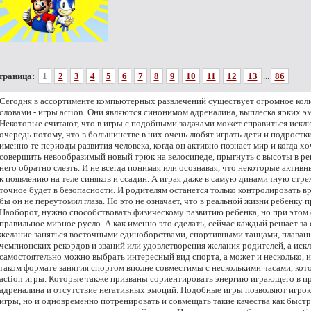
траница:
1
2
3
4
5
6
7
8
9
10
11
12
13
...
86
Сегодня в ассортименте компьютерных развлечений существует огромное коли
словами - игры action. Они являются синонимом адреналина, выплеска ярких э
Некоторые считают, что в игры с подобными задачами может справиться искл
очередь потому, что в большинстве в них очень любят играть дети и подростк
именно те периоды развития человека, когда он активно познает мир и когда хо
совершить невообразимый новый трюк на велосипеде, прыгнуть с высоты в реку
него обратно слезть. И не всегда понимая или осознавая, что некоторые активн
к появлению на теле синяков и ссадин. А играя даже в самую динамичную стре
точное будет в безопасности. И родителям останется только контролировать в
бы он не переутомил глаза. Но это не означает, что в реальной жизни ребенку
Наоборот, нужно способствовать физическому развитию ребенка, но при этом с
правильное мирное русло. А как именно это сделать, сейчас каждый решает за 
желание заняться восточными единоборствами, спортивными танцами, плаванье
чемпионских рекордов и званий или удовлетворения желания родителей, а искл
самостоятельно можно выбрать интересный вид спорта, а может и несколько, и
таком формате занятия спортом вполне совместимы с несколькими часами, кот
action игры. Которые также призваны сориентировать энергию играющего в п
адреналина и отсутствие негативных эмоций. Подобные игры позволяют игроку
игры, но и одновременно потренировать и совмещать такие качества как быстро