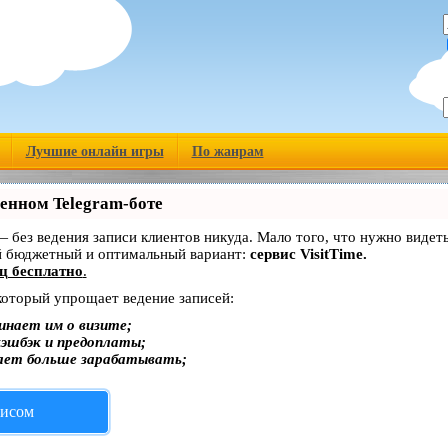
Лучшие онлайн игры
По жанрам
венном Telegram-боте
 — без ведения записи клиентов никуда. Мало того, что нужно видет
й бюджетный и оптимальный вариант:
сервис VisitTime.
ц бесплатно
.
 который упрощает ведение записей:
инает им о визите;
кэшбэк и предоплаты;
ает больше зарабатывать;
висом