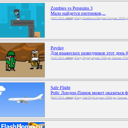
Zombies vs Penguins 3
Мало найдется охотников,...
[18.07.2015:
admin
], В игру Zombies vs Penguins 3 играли: 10231 р
Payday
Для вражеских разведчиков этот день б
[16.07.2015:
admin
], В игру Payday играли: 7638 раз, Скачали: 375
Safe Flight
Рейс Лондон-Париж может оказаться фа
[08.07.2015:
admin
], В игру Safe Flight играли: 13066 раз, Скачали