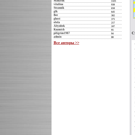
MakDak
1325
vitalina
930
Strannik
650
glk
645
Bee
382
ghost
375
olola
217
Altynbek
107
Kuzmich
95
С
piligrim1987
94
admin
88
Все авторы >>