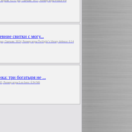
ct играли: 6232 раз, Скачали: 3021, Размер игры Pinkie Pie
вние свитки с могу...
 раз, Скачали: 3024, Размер игры Twilight’s library defence: 0.14
а: три богатыря не ...
135, Размер игры Loo hero: 6.94 Мб