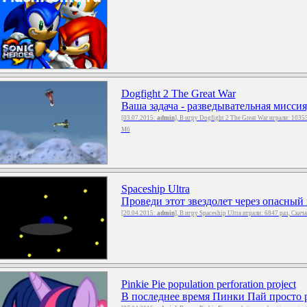
Dogfight 2 The Great War
Ваша задача - разведывательная миссия,
[03.07.2015:
admin
], В игру Dogfight 2 The Great War играли: 1035
Мб
Spaceship Ultra
Проведи этот звездолет через опасный к
[20.04.2015:
admin
], В игру Spaceship Ultra играли: 6847 раз, Скач
Pinkie Pie population perforation project
В последнее время Пинки Пай просто ра