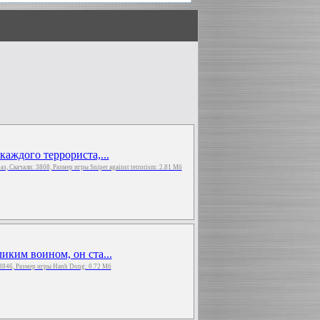
аждого террориста,...
раз, Скачали: 3808, Размер игры Sniper against terrorism: 2.81 Мб
иким воином, он ста...
 3846, Размер игры Hanh Dong: 0.72 Мб