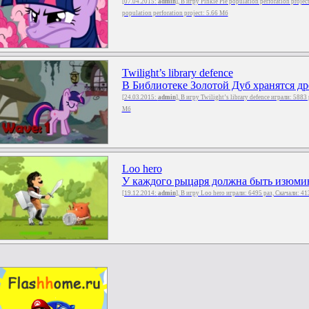
[07.04.2015:
admin
], В игру Pinkie Pie population perforation proje
population perforation project: 5.66 Мб
Twilight’s library defence
В Библиотеке Золотой Дуб хранятся дре
[24.03.2015:
admin
], В игру Twilight’s library defence играли: 5883
Мб
Loo hero
У каждого рыцаря должна быть изюминк
[19.12.2014:
admin
], В игру Loo hero играли: 6495 раз, Скачали: 4