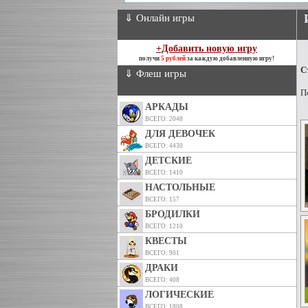
⇓ Онлайн игры
+Добавить новую игру
получи
5 рублей
за каждую добавленную игру!
С
⇓ Флеш игры
П
АРКАДЫ
ВСЕГО: 2048
ДЛЯ ДЕВОЧЕК
ВСЕГО: 4430
ДЕТСКИЕ
ВСЕГО: 1410
НАСТОЛЬНЫЕ
ВСЕГО: 157
БРОДИЛКИ
ВСЕГО: 1210
КВЕСТЫ
ВСЕГО: 901
ДРАКИ
ВСЕГО: 408
ЛОГИЧЕСКИЕ
ВСЕГО: 1808