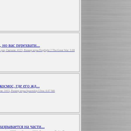
 но вас перехвати...
5 раз, Скачали: 4121, Размер игры Dogfight 2 The Great War: 3.08
осмос, где его жд...
али: 3415, Размер игры Spaceship Ultra: 0.07 Мб
зрывается на части...