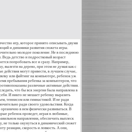
чество игр, которое принято описывать двумя
моций и динамики развития сюжета игры.
ючительно молодое поколение. Не в последнюю
и. Ведь детство и подростковый возраст
чется попробовать все и сразу. Например,
, вылезти на дерево, при этом не думая как с
ые действия могут привести, в лучшем случае,
лялку или файтинг на компьютере, ребенок уж
ремя пребывания ребенка за компьютером, что
 противопоказаны различные активные действия.
ледить, что бы вся энергия была направлена в
себя. И никто не мешает ребенку выразить
м, теннисом или гимнастикой. И не ради
ючительно ради своего удовольствия. Когда
 органично в нем физически развиваться. В
орые ребенок проведет, играя в любимые,
равильном направлении, обеспечить выплеск
, не только окунуться в динамический сюжет
ту реакции, скорость и ловкость. А они,