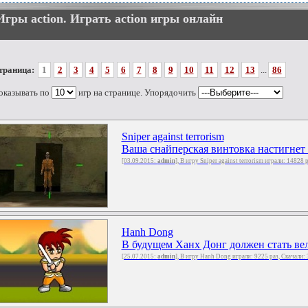
Игры action. Играть action игры онлайн
траница:
1
2
3
4
5
6
7
8
9
10
11
12
13
...
86
оказывать по
игр на странице. Упорядочить
Sniper against terrorism
Ваша снайперская винтовка настигнет к
[03.09.2015:
admin
], В игру Sniper against terrorism играли: 14828 
Hanh Dong
В будущем Ханх Донг должен стать вел
[25.07.2015:
admin
], В игру Hanh Dong играли: 9225 раз, Скачали: