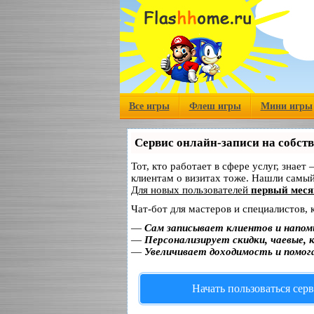
Все игры
Флеш игры
Мини игры
Сервис онлайн-записи на собст
Тот, кто работает в сфере услуг, знает
клиентам о визитах тоже. Нашли самы
Для новых пользователей
первый меся
Чат-бот для мастеров и специалистов,
—
Сам записывает клиентов и напом
—
Персонализирует скидки, чаевые, 
—
Увеличивает доходимость и помог
Начать пользоваться сер