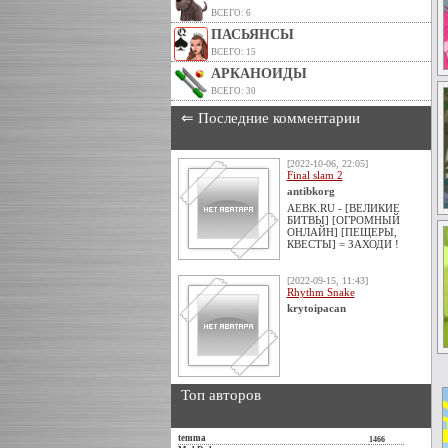
ВСЕГО: 6
ПАСЬЯНСЫ
ВСЕГО: 15
АРКАНОИДЫ
ВСЕГО: 30
⇐ Последние комментарии
[2022-10-06, 22:05]
Final slam 2
antibkorg
AEBK.RU - [ВЕЛИКИЕ
БИТВЫ] [ОГРОМНЫЙ
ОНЛАЙН] [ПЕЩЕРЫ,
КВЕСТЫ] = ЗАХОДИ !
[2022-09-15, 11:43]
Rhythm Snake
krytoipacan
Топ авторов
temma
1466