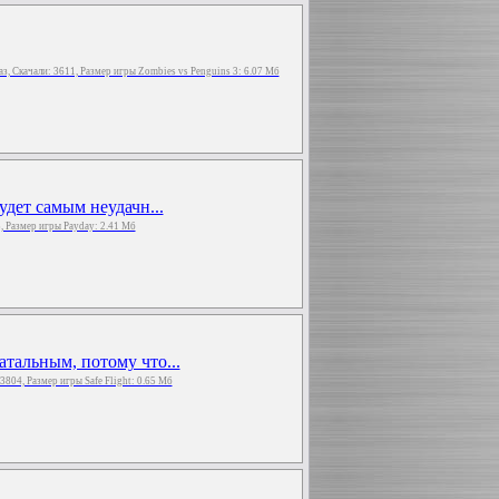
аз, Скачали: 3611, Размер игры Zombies vs Penguins 3: 6.07 Мб
удет самым неудачн...
5, Размер игры Payday: 2.41 Мб
тальным, потому что...
: 3804, Размер игры Safe Flight: 0.65 Мб