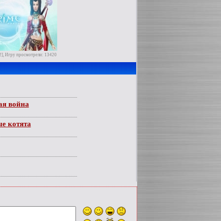
2], Игру просмотрели: 13420
ая война
е котята