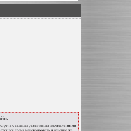
айн.
т встреча с самыми различными инопланетными
ется все время маневрировать и конечно же