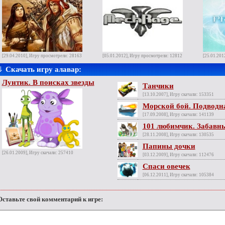
[29.04.2010], Игру просмотрели: 28163
[05.01.2012], Игру просмотрели: 12812
[25.01.201
⇓
Скачать игру алавар:
Лунтик. В поисках звезды
Танчики
[13.10.2007], Игру скачали: 153351
Морской бой. Подводн
[17.09.2008], Игру скачали: 141139
101 любимчик. Забавны
[28.11.2008], Игру скачали: 130535
Папины дочки
[26.01.2009], Игру скачали: 257410
[03.12.2009], Игру скачали: 112476
Спаси овечек
[06.12.2011], Игру скачали: 105384
Оставьте свой комментарий к игре: