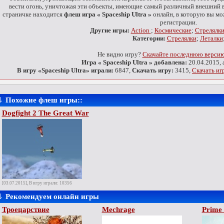
вести огонь, уничтожая эти объекты, имеющие самый различный внешний ви
страничке находится
флеш игра « Spaceship Ultra »
онлайн, в которую вы мо
регистрации.
Другие игры:
Action
;
Космические
;
Стрелялки
Категории:
Стрелялки
;
Леталки
Не видно игру?
Скачайте последнюю версию 
Игра « Spaceship Ultra » добавлена:
20.04.2015, 
В игру «Spaceship Ultra» играли:
6847,
Скачать игру:
3415,
Скачать игр
⇓
Похожие флеш игры::
Dogfight 2 The Great War
[03.07.2015], В игру играли: 10356
⇓
Рекомендуем онлайн игры
Троецарствие
Mechrage
Prime