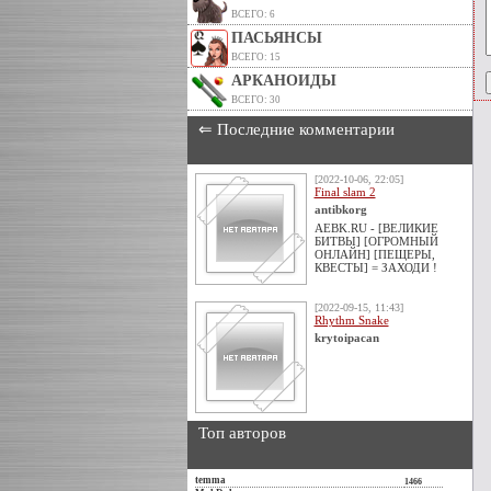
ВСЕГО: 6
ПАСЬЯНСЫ
ВСЕГО: 15
АРКАНОИДЫ
ВСЕГО: 30
⇐ Последние комментарии
[2022-10-06, 22:05]
Final slam 2
antibkorg
AEBK.RU - [ВЕЛИКИЕ
БИТВЫ] [ОГРОМНЫЙ
ОНЛАЙН] [ПЕЩЕРЫ,
КВЕСТЫ] = ЗАХОДИ !
[2022-09-15, 11:43]
Rhythm Snake
krytoipacan
Топ авторов
temma
1466