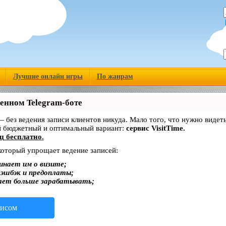
Лучшие онлайн игры
По жанрам
венном Telegram-боте
 — без ведения записи клиентов никуда. Мало того, что нужно видет
й бюджетный и оптимальный вариант:
сервис VisitTime.
ц бесплатно
.
 который упрощает ведение записей:
инает им о визите;
кэшбэк и предоплаты;
ает больше зарабатывать;
висом