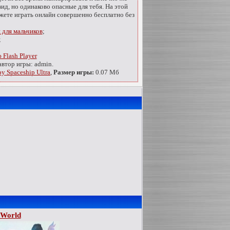
д, но одинаково опасные для тебя. На этой
жете играть онлайн совершенно бесплатно без
 для мальчиков
;
;
Flash Player
автор игры: admin.
у Spaceship Ultra
,
Размер игры:
0.07 Мб
 World