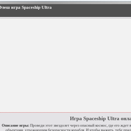
Флеш игра Spaceship Ultra
Игра Spaceship Ultra онл
Описание игры:
Проведи этот звездолет через опасный космос, где его жде
объектами, угрожающим безопасности корабля. И чтобы выжить, тебе прид