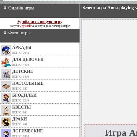
Флеш игра Anna playing w
⇓ Онлайн игры
+Добавить новую игру
получи
5 рублей
за каждую добавленную игру!
⇓ Флеш игры
АРКАДЫ
ВСЕГО: 2048
ДЛЯ ДЕВОЧЕК
ВСЕГО: 4430
ДЕТСКИЕ
ВСЕГО: 1410
НАСТОЛЬНЫЕ
ВСЕГО: 157
БРОДИЛКИ
ВСЕГО: 1210
КВЕСТЫ
ВСЕГО: 901
ДРАКИ
ВСЕГО: 408
Игра An
ЛОГИЧЕСКИЕ
ВСЕГО: 1808