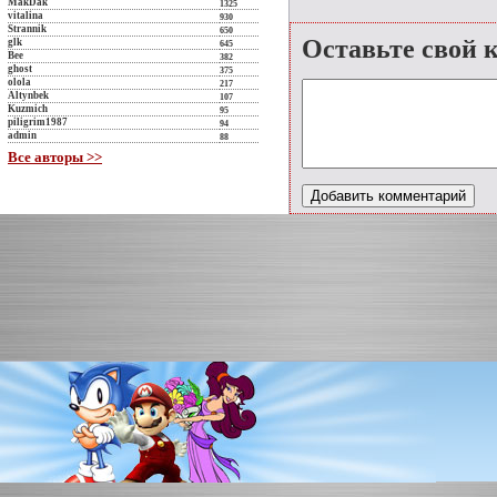
MakDak
1325
vitalina
930
Strannik
650
Оставьте свой 
glk
645
Bee
382
ghost
375
olola
217
Altynbek
107
Kuzmich
95
piligrim1987
94
admin
88
Все авторы >>