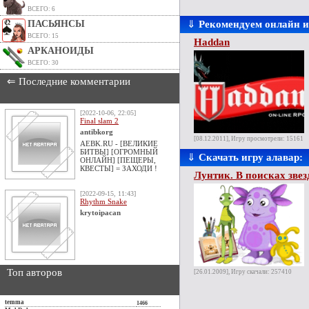
ВСЕГО: 6
ПАСЬЯНСЫ
⇓
Рекомендуем онлайн 
ВСЕГО: 15
Haddan
АРКАНОИДЫ
ВСЕГО: 30
⇐ Последние комментарии
[2022-10-06, 22:05]
Final slam 2
antibkorg
[08.12.2011], Игру просмотрели: 15161
AEBK.RU - [ВЕЛИКИЕ
БИТВЫ] [ОГРОМНЫЙ
⇓
Скачать игру алавар:
ОНЛАЙН] [ПЕЩЕРЫ,
КВЕСТЫ] = ЗАХОДИ !
Лунтик. В поисках зве
[2022-09-15, 11:43]
Rhythm Snake
krytoipacan
Топ авторов
[26.01.2009], Игру скачали: 257410
temma
1466