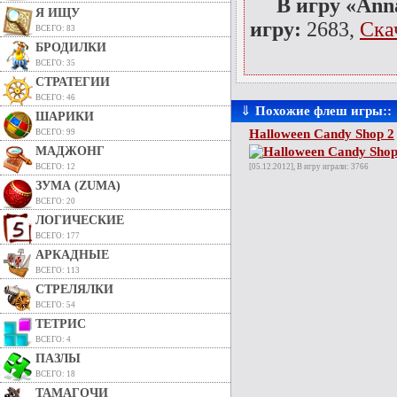
В игру «Anna
Я ИЩУ
игру:
2683,
Ска
ВСЕГО: 83
БРОДИЛКИ
ВСЕГО: 35
СТРАТЕГИИ
ВСЕГО: 46
⇓
Похожие флеш игры::
ШАРИКИ
Halloween Candy Shop 2
ВСЕГО: 99
МАДЖОНГ
ВСЕГО: 12
[05.12.2012], В игру играли: 3766
ЗУМА (ZUMA)
ВСЕГО: 20
ЛОГИЧЕСКИЕ
ВСЕГО: 177
АРКАДНЫЕ
ВСЕГО: 113
СТРЕЛЯЛКИ
ВСЕГО: 54
ТЕТРИС
ВСЕГО: 4
ПАЗЛЫ
ВСЕГО: 18
ТАМАГОЧИ