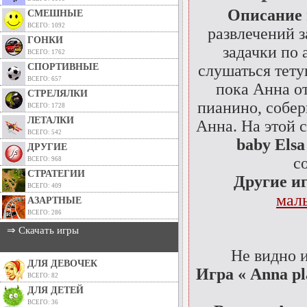
Описание
СМЕШНЫЕ
ВСЕГО: 1092
развлечений з
ГОНКИ
задачки по 
ВСЕГО: 1762
СПОРТИВНЫЕ
слушаться тету
ВСЕГО: 657
пока Анна от
СТРЕЛЯЛКИ
пианино, собер
ВСЕГО: 1728
ЛЕТАЛКИ
Анна. На этой 
ВСЕГО: 542
baby Elsa
ДРУГИЕ
с
ВСЕГО: 968
СТРАТЕГИИ
Другие и
ВСЕГО: 409
мал
АЗАРТНЫЕ
ВСЕГО: 286
⇒ Скачать игры
Не видно 
ДЛЯ ДЕВОЧЕК
Игра « Anna pl
ВСЕГО: 82
ДЛЯ ДЕТЕЙ
ВСЕГО: 36