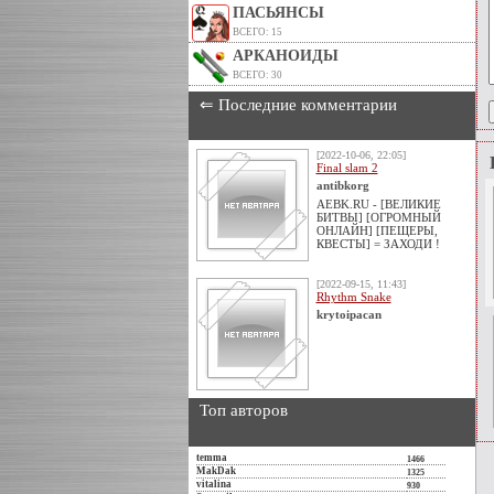
ПАСЬЯНСЫ
ВСЕГО: 15
АРКАНОИДЫ
ВСЕГО: 30
⇐ Последние комментарии
[2022-10-06, 22:05]
Final slam 2
antibkorg
AEBK.RU - [ВЕЛИКИЕ
БИТВЫ] [ОГРОМНЫЙ
ОНЛАЙН] [ПЕЩЕРЫ,
КВЕСТЫ] = ЗАХОДИ !
[2022-09-15, 11:43]
Rhythm Snake
krytoipacan
Топ авторов
temma
1466
MakDak
1325
vitalina
930