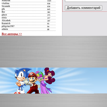
MakDak
1325
vitalina
930
Strannik
650
glk
645
Bee
382
ghost
375
olola
217
Altynbek
107
Kuzmich
95
piligrim1987
94
admin
88
Все авторы >>