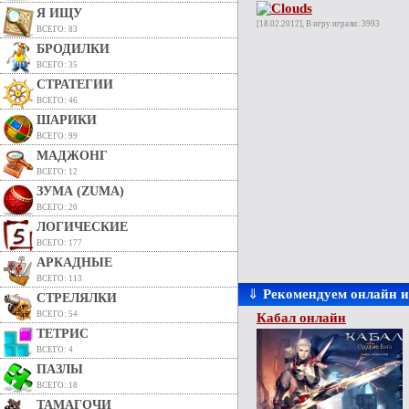
Я ИЩУ
[18.02.2012], В игру играли: 3993
ВСЕГО: 83
БРОДИЛКИ
ВСЕГО: 35
СТРАТЕГИИ
ВСЕГО: 46
ШАРИКИ
ВСЕГО: 99
МАДЖОНГ
ВСЕГО: 12
ЗУМА (ZUMA)
ВСЕГО: 20
ЛОГИЧЕСКИЕ
ВСЕГО: 177
АРКАДНЫЕ
ВСЕГО: 113
⇓
Рекомендуем онлайн 
СТРЕЛЯЛКИ
ВСЕГО: 54
Кабал онлайн
ТЕТРИС
ВСЕГО: 4
ПАЗЛЫ
ВСЕГО: 18
ТАМАГОЧИ