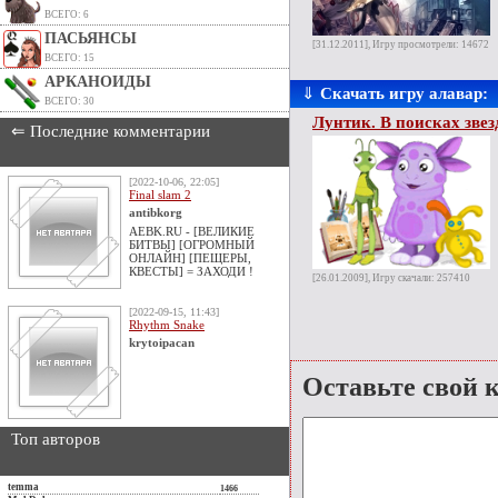
ВСЕГО: 6
ПАСЬЯНСЫ
[31.12.2011], Игру просмотрели: 14672
ВСЕГО: 15
АРКАНОИДЫ
⇓
Скачать игру алавар:
ВСЕГО: 30
Лунтик. В поисках зве
⇐ Последние комментарии
[2022-10-06, 22:05]
Final slam 2
antibkorg
AEBK.RU - [ВЕЛИКИЕ
БИТВЫ] [ОГРОМНЫЙ
ОНЛАЙН] [ПЕЩЕРЫ,
КВЕСТЫ] = ЗАХОДИ !
[26.01.2009], Игру скачали: 257410
[2022-09-15, 11:43]
Rhythm Snake
krytoipacan
Оставьте свой 
Топ авторов
temma
1466