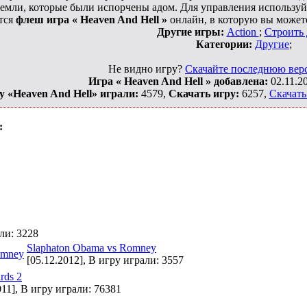
емли, которые были испорчены адом. Для управления используйте 
тся
флеш игра « Heaven And Hell »
онлайн, в которую вы можете
Другие игры:
Action
;
Строить
Категории:
Другие
;
Не видно игру?
Скачайте последнюю верс
Игра « Heaven And Hell » добавлена:
02.11.20
у «Heaven And Hell» играли:
4579,
Скачать игру:
6257,
Скачать
:
али: 3228
Slaphaton Obama vs Romney
[05.12.2012], В игру играли: 3557
rds 2
011], В игру играли: 76381