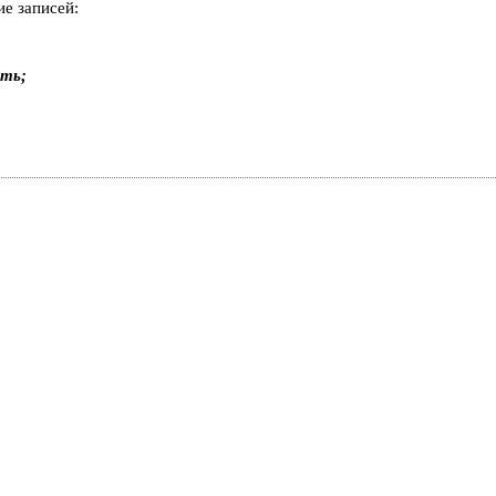
ие записей:
ать;