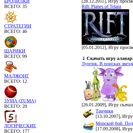
[28.12.2011], Игру просм
БРОДИЛКИ
Rift: Planes of Telara
ВСЕГО: 35
СТРАТЕГИИ
ВСЕГО: 46
[05.01.2012], Игру просм
ШАРИКИ
ВСЕГО: 99
⇓
Скачать игру алавар
Лунтик. В поисках звез
МАДЖОНГ
ВСЕГО: 12
ЗУМА (ZUMA)
[26.01.2009], Игру скача
ВСЕГО: 20
Танчики
[13.10.2007], Игру
Морской бой. Под
ЛОГИЧЕСКИЕ
[17.09.2008], Игру
ВСЕГО: 177