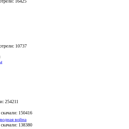
отрели: 16425
отрели: 10737
:
ды
ли: 254211
 скачали: 150416
водная война
 скачали: 138380