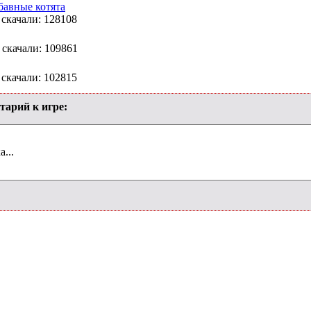
бавные котята
 скачали: 128108
 скачали: 109861
 скачали: 102815
тарий к игре:
...