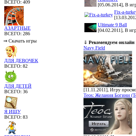
ВСЕГО: 409
[05.06.2014], В иг
Fix-a-turke
[13.03.201
Ultimate 9 Ball
АЗАРТНЫЕ
[04.02.2011], В иг
ВСЕГО: 286
⇒ Скачать игры
⇓
Рекомендуем онлайн
Navy Field
ДЛЯ ДЕВОЧЕК
ВСЕГО: 82
ДЛЯ ДЕТЕЙ
[11.11.2011], Игру просм
ВСЕГО: 36
Teos: Желания Богини (Т
Я ИЩУ
ВСЕГО: 83