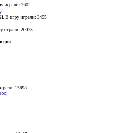
ру играли: 2602
y
2], В игру играли: 3455
ру играли: 20078
 игры
отрели: 15698
еос)