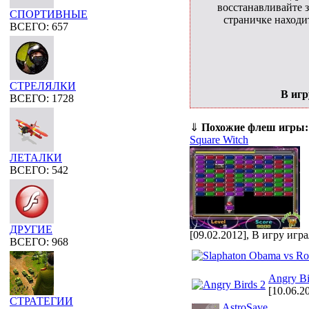
восстанавливайте з
СПОРТИВНЫЕ
страничке находи
ВСЕГО: 657
СТРЕЛЯЛКИ
В игр
ВСЕГО: 1728
⇓
Похожие флеш игры:
Square Witch
ЛЕТАЛКИ
ВСЕГО: 542
ДРУГИЕ
[09.02.2012], В игру игр
ВСЕГО: 968
Angry Bi
[10.06.2
СТРАТЕГИИ
AstroSave