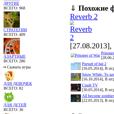
ДРУГИЕ
⇓
Похожие 
ВСЕГО: 968
Reverb 2
СТРАТЕГИИ
ВСЕГО: 409
[27.08.2013],
Prisone
АЗАРТНЫЕ
[28.06.
ВСЕГО: 286
Pursuit of hat 2
⇒ Скачать игры
[16.05.2014], В иг
Snow White. To sav
[16.10.2014], В иг
ДЛЯ ДЕВОЧЕК
Crash TV
ВСЕГО: 82
[30.05.2014], В иг
All become zombie
[22.05.2013], В иг
ДЛЯ ДЕТЕЙ
ВСЕГО: 36