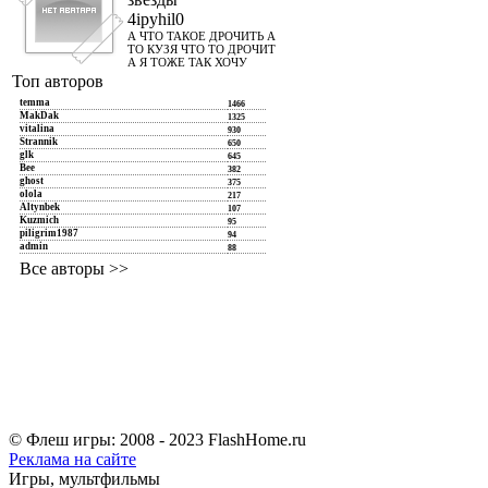
4ipyhil0
А ЧТО ТАКОЕ ДРОЧИТЬ А
ТО КУЗЯ ЧТО ТО ДРОЧИТ
А Я ТОЖЕ ТАК ХОЧУ
Топ авторов
temma
1466
MakDak
1325
vitalina
930
Strannik
650
glk
645
Bee
382
ghost
375
olola
217
Altynbek
107
Kuzmich
95
piligrim1987
94
admin
88
Все авторы >>
© Флеш игры: 2008 - 2023 FlashHome.ru
Реклама на сайте
Игры, мультфильмы