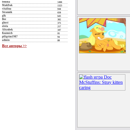
temma
1466
MakDak
1325
vitalina
930
Strannik
650
glk
645
Bee
382
ghost
375
olola
217
Altynbek
107
Kuzmich
95
piligrim1987
94
admin
88
Все авторы >>