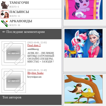
ТАМАГОЧИ
ВСЕГО: 6
ПАСЬЯНСЫ
ВСЕГО: 15
АРКАНОИДЫ
ВСЕГО: 30
⇐ Последние комментарии
[2022-10-06, 22:05]
Final slam 2
antibkorg
AEBK.RU - [ВЕЛИКИЕ
БИТВЫ] [ОГРОМНЫЙ
ОНЛАЙН] [ПЕЩЕРЫ,
КВЕСТЫ] = ЗАХОДИ !
[2022-09-15, 11:43]
Rhythm Snake
krytoipacan
Топ авторов