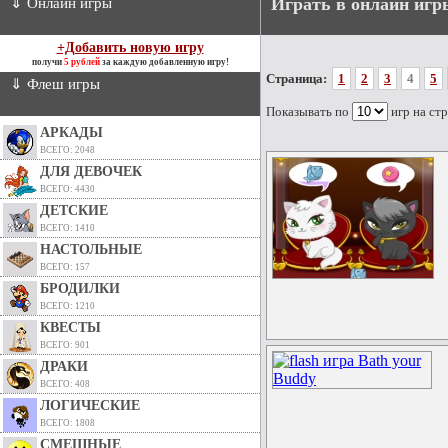
Играть в онлайн иг
⇓ Онлайн игры
+Добавить новую игру
получи
5 рублей
за каждую добавленную игру!
Страница:
1
2
3
4
5
⇓ Флеш игры
Показывать по
игр на ст
АРКАДЫ
ВСЕГО: 2048
ДЛЯ ДЕВОЧЕК
ВСЕГО: 4430
ДЕТСКИЕ
ВСЕГО: 1410
НАСТОЛЬНЫЕ
ВСЕГО: 157
БРОДИЛКИ
ВСЕГО: 1210
КВЕСТЫ
ВСЕГО: 901
ДРАКИ
ВСЕГО: 408
ЛОГИЧЕСКИЕ
ВСЕГО: 1808
СМЕШНЫЕ