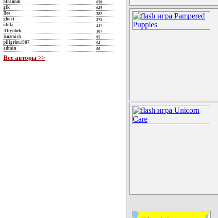
Strannik
650
glk
645
Bee
382
ghost
375
olola
217
Altynbek
107
Kuzmich
95
piligrim1987
94
admin
88
Все авторы >>