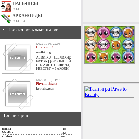
ПАСЬЯНСЫ
ВСЕГО: 15
АРКАНОИДЫ
ВСЕГО: 30
⇐ Последние комментарии
[2022-10-06, 22:05]
Final slam 2
antibkorg
AEBK.RU - [ВЕЛИКИЕ
БИТВЫ] [ОГРОМНЫЙ
ОНЛАЙН] [ПЕЩЕРЫ,
КВЕСТЫ] = ЗАХОДИ !
[2022-09-15, 11:43]
Rhythm Snake
krytoipacan
Топ авторов
temma
1466
MakDak
1325
vitalina
930