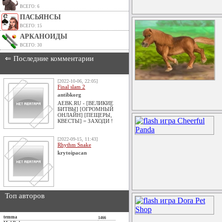
ВСЕГО: 6
ПАСЬЯНСЫ
ВСЕГО: 15
АРКАНОИДЫ
ВСЕГО: 30
⇐ Последние комментарии
[2022-10-06, 22:05]
Final slam 2
antibkorg
AEBK.RU - [ВЕЛИКИЕ
БИТВЫ] [ОГРОМНЫЙ
ОНЛАЙН] [ПЕЩЕРЫ,
КВЕСТЫ] = ЗАХОДИ !
[2022-09-15, 11:43]
Rhythm Snake
krytoipacan
Топ авторов
temma
1466