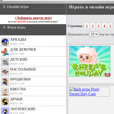
Играть в онлайн иг
⇓ Онлайн игры
+Добавить новую игру
получи
5 рублей
за каждую добавленную игру!
Страница:
1
2
3
4
5
⇓ Флеш игры
Показывать по
игр на ст
АРКАДЫ
ВСЕГО: 2048
ДЛЯ ДЕВОЧЕК
ВСЕГО: 4430
ДЕТСКИЕ
ВСЕГО: 1410
НАСТОЛЬНЫЕ
ВСЕГО: 157
БРОДИЛКИ
ВСЕГО: 1210
КВЕСТЫ
ВСЕГО: 901
ДРАКИ
ВСЕГО: 408
ЛОГИЧЕСКИЕ
ВСЕГО: 1808