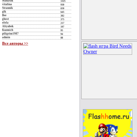
MakDak
1325
vitalina
930
Strannik
650
glk
645
Bee
382
ghost
375
olola
217
Altynbek
107
Kuzmich
95
piligrim1987
94
admin
88
Все авторы >>