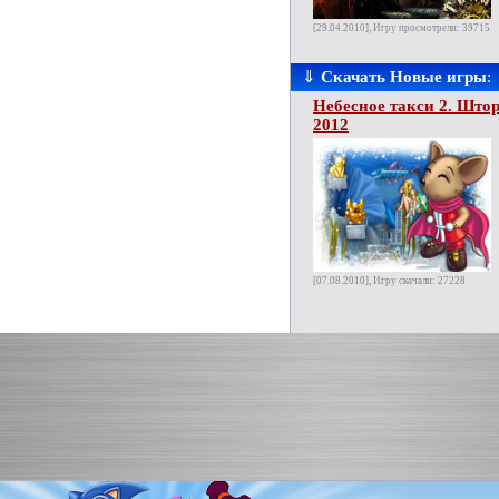
[29.04.2010], Игру просмотрели: 39715
⇓
Скачать Новые игры
:
Небесное такси 2. Што
2012
[07.08.2010], Игру скачали: 27228