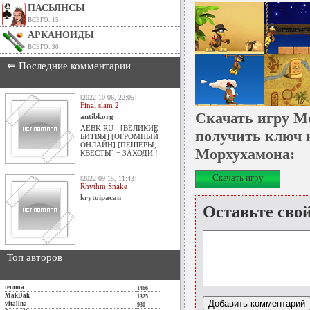
ПАСЬЯНСЫ
ВСЕГО: 15
АРКАНОИДЫ
ВСЕГО: 30
⇐ Последние комментарии
[2022-10-06, 22:05]
Final slam 2
Скачать игру М
antibkorg
AEBK.RU - [ВЕЛИКИЕ
получить ключ 
БИТВЫ] [ОГРОМНЫЙ
ОНЛАЙН] [ПЕЩЕРЫ,
Морхухамона:
КВЕСТЫ] = ЗАХОДИ !
Скачать игру
[2022-09-15, 11:43]
Rhythm Snake
krytoipacan
Оставьте сво
Топ авторов
temma
1466
MakDak
1325
vitalina
930