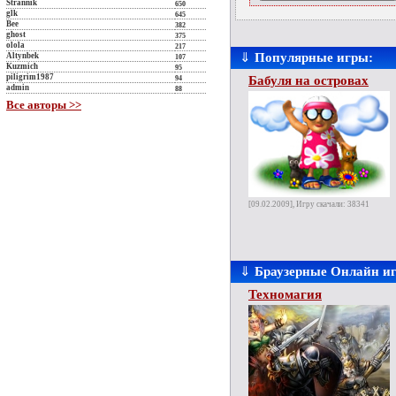
Strannik
650
glk
645
Bee
382
ghost
375
olola
217
⇓
Популярные игры:
Altynbek
107
Kuzmich
95
piligrim1987
Бабуля на островах
94
admin
88
Все авторы >>
[09.02.2009], Игру скачали: 38341
⇓
Браузерные Онлайн и
Техномагия