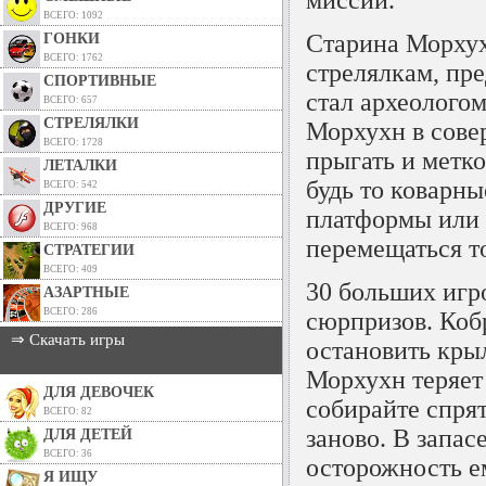
ВСЕГО: 1092
Старина Морхух
ГОНКИ
ВСЕГО: 1762
стрелялкам, пре
СПОРТИВНЫЕ
стал археолого
ВСЕГО: 657
СТРЕЛЯЛКИ
Морхухн в сове
ВСЕГО: 1728
прыгать и метко
ЛЕТАЛКИ
будь то коварн
ВСЕГО: 542
ДРУГИЕ
платформы или 
ВСЕГО: 968
перемещаться т
СТРАТЕГИИ
ВСЕГО: 409
30 больших игр
АЗАРТНЫЕ
ВСЕГО: 286
сюрпризов. Коб
⇒ Скачать игры
остановить крыл
Морхухн теряет
ДЛЯ ДЕВОЧЕК
собирайте спрят
ВСЕГО: 82
заново. В запас
ДЛЯ ДЕТЕЙ
ВСЕГО: 36
осторожность е
Я ИЩУ