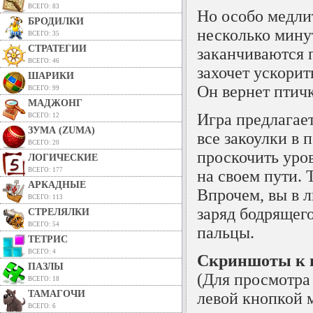
ВСЕГО: 83
Но особо медлит
БРОДИЛКИ
несколько мину
ВСЕГО: 35
СТРАТЕГИИ
заканчиваются 
ВСЕГО: 46
захочет ускори
ШАРИКИ
Он вернет птич
ВСЕГО: 99
МАДЖОНГ
Игра предлагае
ВСЕГО: 12
ЗУМА (ZUMA)
все закоулки в 
ВСЕГО: 20
проскочить уров
ЛОГИЧЕСКИЕ
ВСЕГО: 177
на своем пути. 
АРКАДНЫЕ
Впрочем, вы в 
ВСЕГО: 113
заряд бодрящего
СТРЕЛЯЛКИ
ВСЕГО: 54
пальцы.
ТЕТРИС
ВСЕГО: 4
Скриншоты к и
ПАЗЛЫ
(Для просмотра
ВСЕГО: 18
ТАМАГОЧИ
левой кнопкой 
ВСЕГО: 6