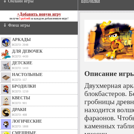
Бродилки
⇓ Онлайн игры
+Добавить новую игру
получи
5 рублей
за каждую добавленную игру!
⇓ Флеш игры
АРКАДЫ
ВСЕГО: 2048
ДЛЯ ДЕВОЧЕК
ВСЕГО: 4430
ДЕТСКИЕ
ВСЕГО: 1410
Описание игры
НАСТОЛЬНЫЕ
ВСЕГО: 157
Двухмерная арк
БРОДИЛКИ
блокбастеров. 
ВСЕГО: 1210
КВЕСТЫ
гробницы древне
ВСЕГО: 901
находится волш
ДРАКИ
ВСЕГО: 408
фараонов. Чтоб
ЛОГИЧЕСКИЕ
каменных табли
ВСЕГО: 1808
миссии.
СМЕШНЫЕ