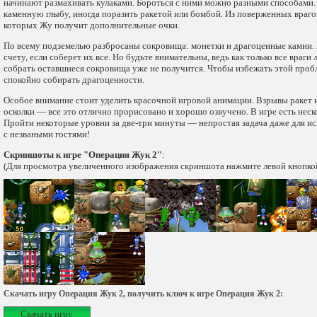
начинают размахивать кулаками. Бороться с ними можно разными способами. 
каменную глыбу, иногда поразить ракетой или бомбой. Из поверженных враго
которых Жу получит дополнительные очки.
По всему подземелью разбросаны сокровища: монетки и драгоценные камни.
счету, если соберет их все. Но будьте внимательны, ведь как только все враги
собрать оставшиеся сокровища уже не получится. Чтобы избежать этой проб
спокойно собирать драгоценности.
Особое внимание стоит уделить красочной игровой анимации. Взрывы ракет и
осколки — все это отлично прорисовано и хорошо озвучено. В игре есть неск
Пройти некоторые уровни за
две-три
минуты — непростая задача даже для и
с незваными гостями!
Скриншоты к игре "Операция Жук 2"
:
(Для просмотра увеличенного изображения скриншота нажмите левой кнопко
Скачать игру Операция Жук 2, получить ключ к игре Операция Жук 2:
Скачать игру