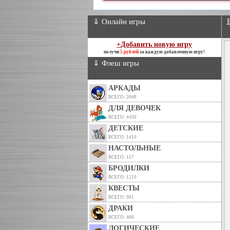
⇓ Онлайн игры
+Добавить новую игру
получи
5 рублей
за каждую добавленную игру!
⇓ Флеш игры
АРКАДЫ
ВСЕГО: 2048
ДЛЯ ДЕВОЧЕК
ВСЕГО: 4430
ДЕТСКИЕ
ВСЕГО: 1410
НАСТОЛЬНЫЕ
ВСЕГО: 157
БРОДИЛКИ
ВСЕГО: 1210
КВЕСТЫ
ВСЕГО: 901
ДРАКИ
ВСЕГО: 408
ЛОГИЧЕСКИЕ