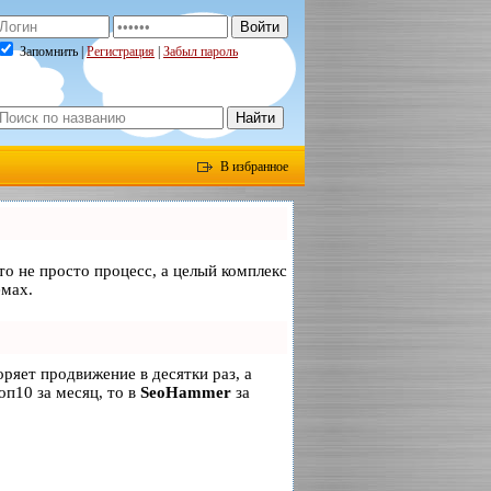
Запомнить |
Регистрация
|
Забыл пароль
В избранное
то не просто процесс, а целый комплекс
емах.
коряет продвижение в десятки раз, а
оп10 за месяц, то в
SeoHammer
за