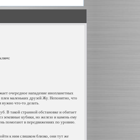
б
 ключ:
ажает очередное нападение инопланетных
 плен маленьких друзей Жу. Непонятно, что
им нужно
что-то
делать.
уб. В такой странной обстановке и обитает
з земляные кубики, но железо и камень ему
чень помогают в передвижениях по уровню.
йти к ним слишком близко, они тут же