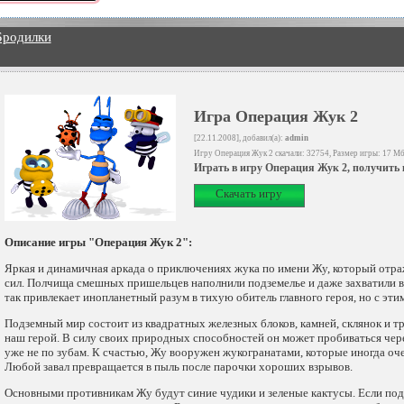
Бродилки
Игра Операция Жук 2
[22.11.2008], добавил(а):
admin
Игру Операция Жук 2 скачали: 32754, Размер игры: 17 М
Играть в игру Операция Жук 2, получить
Скачать игру
Описание игры "Операция Жук 2":
Яркая и динамичная аркада о приключениях жука по имени Жу, который отр
сил. Полчища смешных пришельцев наполнили подземелье и даже захватили в
так привлекает инопланетный разум в тихую обитель главного героя, но с эт
Подземный мир состоит из квадратных железных блоков, камней, склянок и тр
наш герой. В силу своих природных способностей он может пробиваться чере
уже не по зубам. К счастью, Жу вооружен жукогранатами, которые иногда о
Любой завал превращается в пыль после парочки хороших взрывов.
Основными противникам Жу будут синие чудики и зеленые кактусы. Если подо