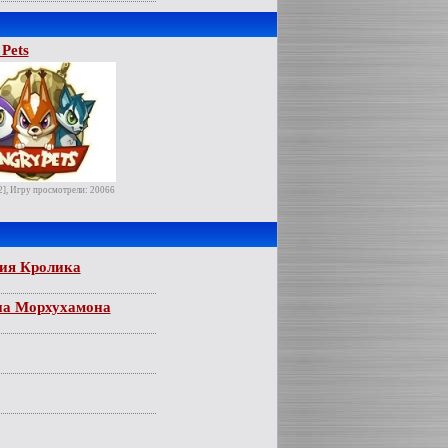
Pets
2], Игру просмотрели: 20066
ия Кролика
на Морхухамона