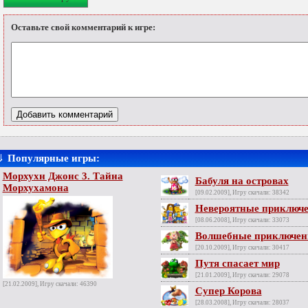
Оставьте свой комментарий к игре:
⇓
Популярные игры:
Морхухн Джонс 3. Тайна
Бабуля на островах
Морхухамона
[09.02.2009], Игру скачали: 38342
Невероятные приключе
[08.06.2008], Игру скачали: 33073
Волшебные приключен
[20.10.2009], Игру скачали: 30417
Путя спасает мир
[21.01.2009], Игру скачали: 29078
[21.02.2009], Игру скачали: 46390
Супер Корова
[28.03.2008], Игру скачали: 28037