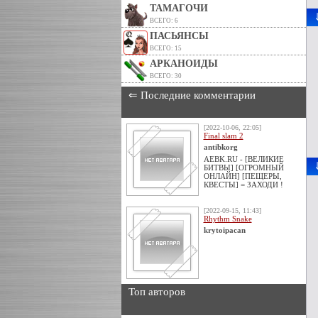
ТАМАГОЧИ
ВСЕГО: 6
ПАСЬЯНСЫ
ВСЕГО: 15
АРКАНОИДЫ
ВСЕГО: 30
⇐ Последние комментарии
[2022-10-06, 22:05]
Final slam 2
antibkorg
AEBK.RU - [ВЕЛИКИЕ
БИТВЫ] [ОГРОМНЫЙ
ОНЛАЙН] [ПЕЩЕРЫ,
КВЕСТЫ] = ЗАХОДИ !
[2022-09-15, 11:43]
Rhythm Snake
krytoipacan
Топ авторов