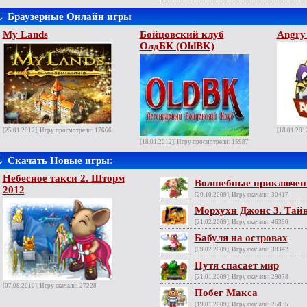
⇓
Браузерные Онлайн игры
My Lands
Бойцовский клуб
Angry 
ОлдБК (OldBK)
[25.01.2012], Игру просмотрели: 17666
[18.01.201
[18.01.2012], Игру просмотрели: 15987
⇓
Скачать Новые игры
:
Небесное такси 2. Шторм
Волшебные приключен
2012
[20.10.2009], Игру скачали: 30417
Морхухн Джонс 3. Тай
[21.02.2009], Игру скачали: 46390
Бабуля на островах
[09.02.2009], Игру скачали: 38342
Путя спасает мир
[21.01.2009], Игру скачали: 29078
[07.08.2010], Игру скачали: 27228
Побег Макса
[19.01.2009], Игру скачали: 25835