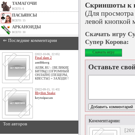
ТАМАГОЧИ
Скриншоты к и
ВСЕГО: 6
(Для просмотра
ПАСЬЯНСЫ
левой кнопкой 
ВСЕГО: 15
АРКАНОИДЫ
Скачать игру Су
ВСЕГО: 30
⇐ Последние комментарии
Супер Корова:
Скачать игру
[2022-10-06, 22:05]
Final slam 2
antibkorg
Оставьте сво
AEBK.RU - [ВЕЛИКИЕ
БИТВЫ] [ОГРОМНЫЙ
ОНЛАЙН] [ПЕЩЕРЫ,
КВЕСТЫ] = ЗАХОДИ !
[2022-09-15, 11:43]
Rhythm Snake
krytoipacan
Комментарии:
Топ авторов
[201