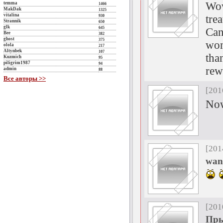
Wow
temma
1466
MakDak
1325
vitalina
tre
930
Strannik
650
glk
645
Can
Bee
382
ghost
375
won
olola
217
Altynbek
107
tha
Kuzmich
95
piligrim1987
94
rew
admin
88
Все авторы >>
[201
Now
[201
wan
[201
Пры