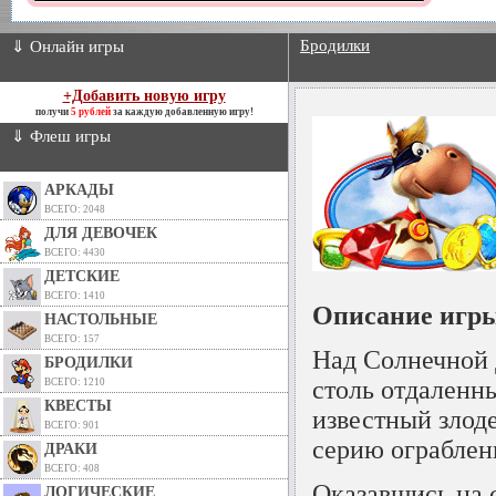
Бродилки
⇓ Онлайн игры
+Добавить новую игру
получи
5 рублей
за каждую добавленную игру!
⇓ Флеш игры
АРКАДЫ
ВСЕГО: 2048
ДЛЯ ДЕВОЧЕК
ВСЕГО: 4430
ДЕТСКИЕ
ВСЕГО: 1410
Описание игры
НАСТОЛЬНЫЕ
ВСЕГО: 157
Над Солнечной 
БРОДИЛКИ
столь отдаленн
ВСЕГО: 1210
КВЕСТЫ
известный злод
ВСЕГО: 901
серию ограблен
ДРАКИ
ВСЕГО: 408
Оказавшись на 
ЛОГИЧЕСКИЕ