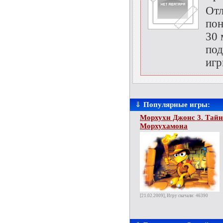
Отл
пон
30 
под
игр
⇓
Популярные игры:
Морхухн Джонс 3. Тай
Морхухамона
[21.02.2009], Игру скачали: 46390