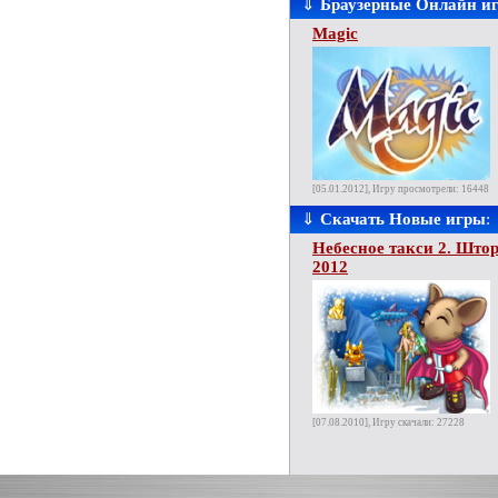
⇓
Браузерные Онлайн и
Magic
[05.01.2012], Игру просмотрели: 16448
⇓
Скачать Новые игры
:
Небесное такси 2. Што
2012
[07.08.2010], Игру скачали: 27228