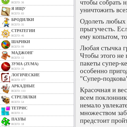
чтобы собрать 
ВСЕГО: 36
уничтожить всех
Я ИЩУ
ВСЕГО: 83
БРОДИЛКИ
Одолеть любых 
ВСЕГО: 35
прыгучесть. Есл
СТРАТЕГИИ
ему копытом, то
ВСЕГО: 46
ШАРИКИ
Любая стычка гр
ВСЕГО: 99
МАДЖОНГ
Чтобы этого не 
ВСЕГО: 12
пакеты
супер-к
ЗУМА (ZUMA)
особенно пригод
ВСЕГО: 20
ЛОГИЧЕСКИЕ
"
Супер-подкова
ВСЕГО: 177
АРКАДНЫЕ
Красочная и вес
ВСЕГО: 113
всем поклонник
СТРЕЛЯЛКИ
ВСЕГО: 54
немало увлекат
ТЕТРИС
множеством заб
ВСЕГО: 4
предстоит пройт
ПАЗЛЫ
ВСЕГО: 18