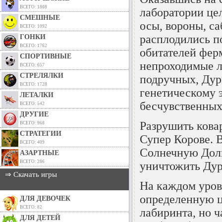
ВСЕГО: 1808
лаборатории це
СМЕШНЫЕ
осы, вороны, с
ВСЕГО: 1092
расплодились п
ГОНКИ
ВСЕГО: 1762
обитателей ферм
СПОРТИВНЫЕ
непроходимые 
ВСЕГО: 657
СТРЕЛЯЛКИ
подручных, Дур
ВСЕГО: 1728
генетическому 
ЛЕТАЛКИ
бесчувственных
ВСЕГО: 542
ДРУГИЕ
Разрушить кова
ВСЕГО: 968
СТРАТЕГИИ
Супер Корове. В
ВСЕГО: 409
Солнечную Доли
АЗАРТНЫЕ
ВСЕГО: 286
уничтожить Дури
⇒ Скачать игры
На каждом уров
определенную ц
ДЛЯ ДЕВОЧЕК
ВСЕГО: 82
лабиринта, но ч
ДЛЯ ДЕТЕЙ