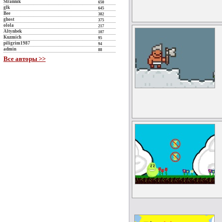
Strannik
650
glk
645
Bee
382
ghost
375
olola
217
Altynbek
107
Kuzmich
95
piligrim1987
94
admin
88
Все авторы >>