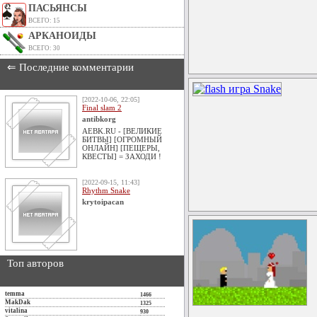
ПАСЬЯНСЫ
ВСЕГО: 15
АРКАНОИДЫ
ВСЕГО: 30
⇐ Последние комментарии
[2022-10-06, 22:05]
Final slam 2
antibkorg
AEBK.RU - [ВЕЛИКИЕ
БИТВЫ] [ОГРОМНЫЙ
ОНЛАЙН] [ПЕЩЕРЫ,
КВЕСТЫ] = ЗАХОДИ !
[2022-09-15, 11:43]
Rhythm Snake
krytoipacan
Топ авторов
temma
1466
MakDak
1325
vitalina
930