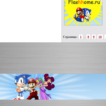
Страница:
1
...
8
9
10