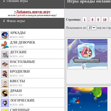
Игры аркады онлайн
⇓ Онлайн игры
+Добавить новую игру
получи
5 рублей
за каждую добавленную игру!
Страница:
1
...
8
9
10
⇓ Флеш игры
Показывать по
игр на ст
АРКАДЫ
ВСЕГО: 2048
ДЛЯ ДЕВОЧЕК
ВСЕГО: 4430
ДЕТСКИЕ
ВСЕГО: 1410
НАСТОЛЬНЫЕ
ВСЕГО: 157
БРОДИЛКИ
ВСЕГО: 1210
КВЕСТЫ
ВСЕГО: 901
ДРАКИ
ВСЕГО: 408
ЛОГИЧЕСКИЕ
ВСЕГО: 1808
СМЕШНЫЕ