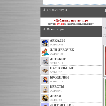
⇓ Онлайн игры
+Добавить новую игру
получи
5 рублей
за каждую добавленную игру!
С
⇓ Флеш игры
П
АРКАДЫ
ВСЕГО: 2048
ДЛЯ ДЕВОЧЕК
ВСЕГО: 4430
ДЕТСКИЕ
ВСЕГО: 1410
НАСТОЛЬНЫЕ
ВСЕГО: 157
БРОДИЛКИ
ВСЕГО: 1210
КВЕСТЫ
ВСЕГО: 901
ДРАКИ
ВСЕГО: 408
ЛОГИЧЕСКИЕ