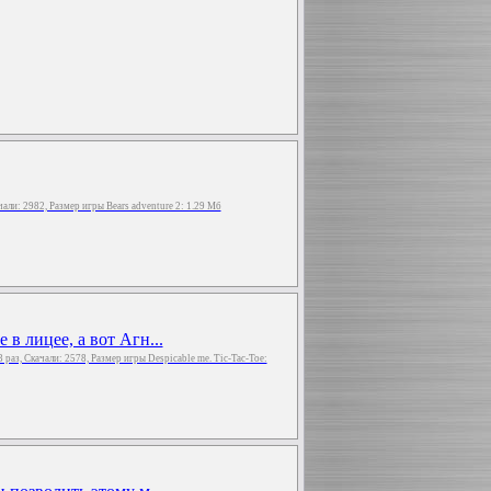
ачали: 2982, Размер игры Bears adventure 2: 1.29 Мб
в лицее, а вот Агн...
3 раз, Скачали: 2578, Размер игры Despicable me. Tic-Tac-Toe: