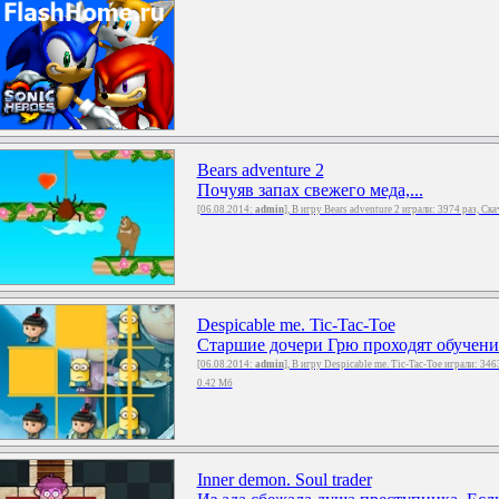
Bears adventure 2
Почуяв запах свежего меда,...
[06.08.2014:
admin
], В игру Bears adventure 2 играли: 3974 раз, Ск
Despicable me. Tic-Tac-Toe
Старшие дочери Грю проходят обучение 
[06.08.2014:
admin
], В игру Despicable me. Tic-Tac-Toe играли: 346
0.42 Мб
Inner demon. Soul trader