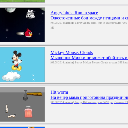
Angry birds. Run in space
Ожесточенные бои между птицами и сви
[07.08.2014:
admin
], В игру Angry birds. Run in space играли: 7905
Мб
Mickey Mouse. Clouds
Мышонок Микки не может обойтись и дн
[06.08.2014:
admin
], В игру Mickey Mouse. Clouds играли: 3553 ра
Hit worm
На вечер мама приготовила праздничный
[06.08.2014:
admin
], В игру Hit worm играли: 5799 раз, Скачали: 2