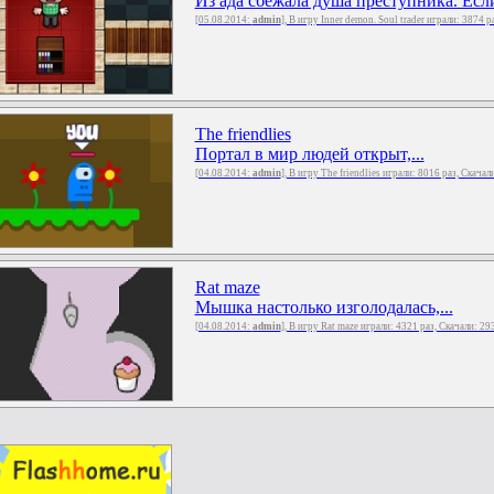
Из ада сбежала душа преступника. Если
[05.08.2014:
admin
], В игру Inner demon. Soul trader играли: 3874 
The friendlies
Портал в мир людей открыт,...
[04.08.2014:
admin
], В игру The friendlies играли: 8016 раз, Скачал
Rat maze
Мышка настолько изголодалась,...
[04.08.2014:
admin
], В игру Rat maze играли: 4321 раз, Скачали: 2