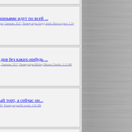
ньями идут по всей ...
 раз, Скачали: 3527, Размер игры Angry birds. Run in space: 1.24
я без каких-нибудь ...
з, Скачали: 3317, Размер игры Mickey Mouse. Clouds: 1.11 Мб
 торт, а сейчас он...
905, Размер игры Hit worm: 1.05 Мб