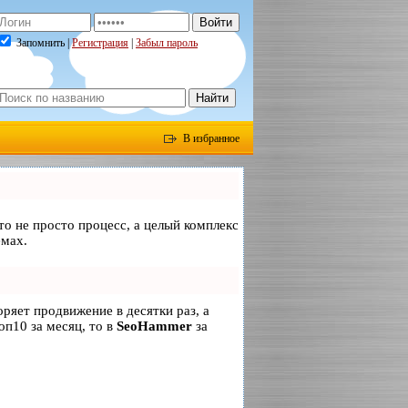
Запомнить |
Регистрация
|
Забыл пароль
В избранное
то не просто процесс, а целый комплекс
емах.
коряет продвижение в десятки раз, а
оп10 за месяц, то в
SeoHammer
за