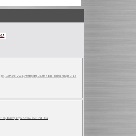
205
3 раз, Скачали: 2603, Размер игры Cats'n'fish: circus escape 2: 1.8
: 3146, Размер игры Animal race: 2.83 Мб