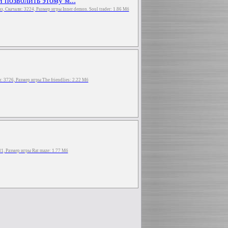
 позволить этому м...
раз, Скачали: 3224, Размер игры Inner demon. Soul trader: 1.86 Мб
и: 3726, Размер игры The friendlies: 2.22 Мб
931, Размер игры Rat maze: 1.77 Мб