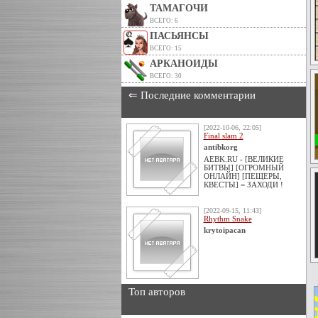
ТАМАГОЧИ
ВСЕГО: 6
ПАСЬЯНСЫ
ВСЕГО: 15
АРКАНОИДЫ
ВСЕГО: 30
⇐ Последние комментарии
[2022-10-06, 22:05]
Final slam 2
antibkorg
AEBK.RU - [ВЕЛИКИЕ
БИТВЫ] [ОГРОМНЫЙ
ОНЛАЙН] [ПЕЩЕРЫ,
КВЕСТЫ] = ЗАХОДИ !
[2022-09-15, 11:43]
Rhythm Snake
krytoipacan
Топ авторов