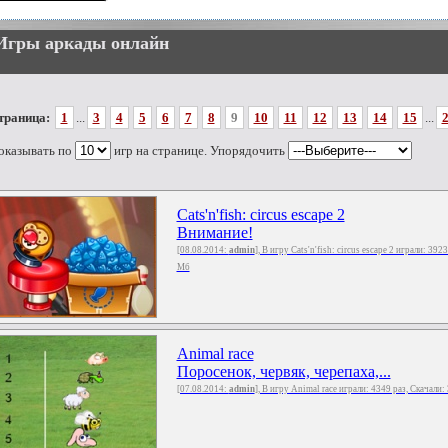
Игры аркады онлайн
траница:
1
...
3
4
5
6
7
8
9
10
11
12
13
14
15
...
оказывать по
игр на странице. Упорядочить
Cats'n'fish: circus escape 2
Внимание!
[08.08.2014:
admin
], В игру Cats'n'fish: circus escape 2 играли: 392
Мб
Animal race
Поросенок, червяк, черепаха,...
[07.08.2014:
admin
], В игру Animal race играли: 4349 раз, Скачали