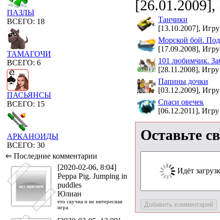
[26.01.2009],
ПАЗЛЫ
Танчики
ВСЕГО: 18
[13.10.2007], Игру
Морской бой. Под
[17.09.2008], Игру
ТАМАГОЧИ
101 любимчик. За
ВСЕГО: 6
[28.11.2008], Игру
Папины дочки
[03.12.2009], Игру
ПАСЬЯНСЫ
Спаси овечек
ВСЕГО: 15
[06.12.2011], Игру
Оставьте с
АРКАНОИДЫ
ВСЕГО: 30
⇐ Последние комментарии
[2020-02-06, 8:04]
Идёт загрузка
Peppa Pig. Jumping in
puddles
Юлиан
ето скучна и не интересная
игра