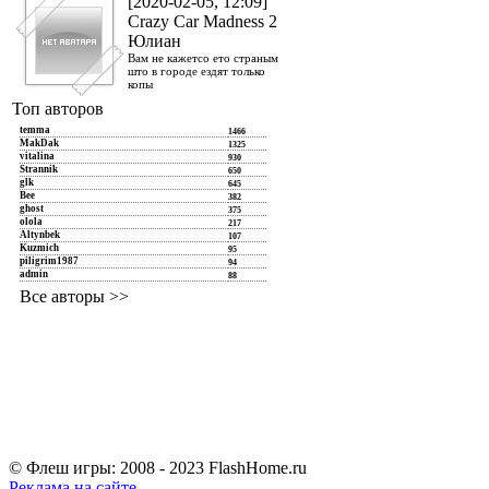
[2020-02-05, 12:09]
Crazy Car Madness 2
Юлиан
Вам не кажетсо ето страным
што в городе ездят только
копы
Топ авторов
temma
1466
MakDak
1325
vitalina
930
Strannik
650
glk
645
Bee
382
ghost
375
olola
217
Altynbek
107
Kuzmich
95
piligrim1987
94
admin
88
Все авторы >>
© Флеш игры: 2008 - 2023 FlashHome.ru
Реклама на сайте