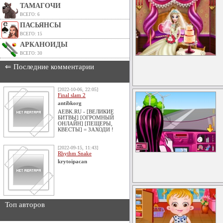
ТАМАГОЧИ
ВСЕГО: 6
ПАСЬЯНСЫ
ВСЕГО: 15
АРКАНОИДЫ
ВСЕГО: 30
⇐ Последние комментарии
[2022-10-06, 22:05]
Final slam 2
antibkorg
AEBK.RU - [ВЕЛИКИЕ
БИТВЫ] [ОГРОМНЫЙ
ОНЛАЙН] [ПЕЩЕРЫ,
КВЕСТЫ] = ЗАХОДИ !
[2022-09-15, 11:43]
Rhythm Snake
krytoipacan
Топ авторов