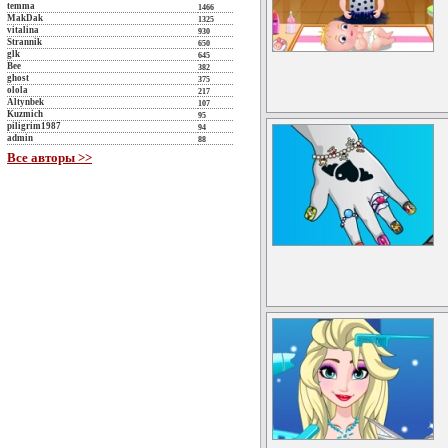
temma
1466
MakDak
1325
vitalina
930
Strannik
650
glk
645
Bee
382
ghost
375
olola
217
Altynbek
107
Kuzmich
95
piligrim1987
94
admin
88
Все авторы >>