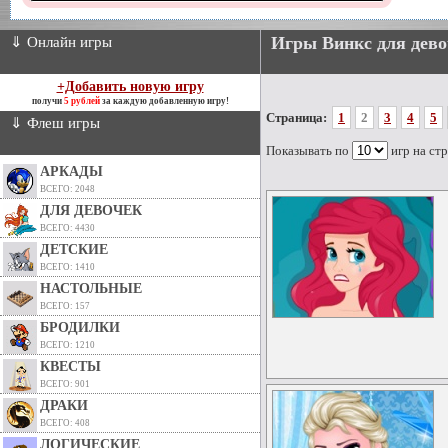
Игры Винкс для дево
⇓ Онлайн игры
+Добавить новую игру
получи
5 рублей
за каждую добавленную игру!
Страница:
1
2
3
4
5
⇓ Флеш игры
Показывать по
игр на ст
АРКАДЫ
ВСЕГО: 2048
ДЛЯ ДЕВОЧЕК
ВСЕГО: 4430
ДЕТСКИЕ
ВСЕГО: 1410
НАСТОЛЬНЫЕ
ВСЕГО: 157
БРОДИЛКИ
ВСЕГО: 1210
КВЕСТЫ
ВСЕГО: 901
ДРАКИ
ВСЕГО: 408
ЛОГИЧЕСКИЕ