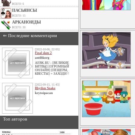
ВСЕГО: 6
ПАСЬЯНСЫ
ВСЕГО: 15
АРКАНОИДЫ
ВСЕГО: 30
⇐ Последние комментарии
[2022-10-06, 22:05]
Final slam 2
antibkorg
AEBK.RU - [ВЕЛИКИЕ
БИТВЫ] [ОГРОМНЫЙ
ОНЛАЙН] [ПЕЩЕРЫ,
КВЕСТЫ] = ЗАХОДИ !
[2022-09-15, 11:43]
Rhythm Snake
krytoipacan
Топ авторов
temma
1466