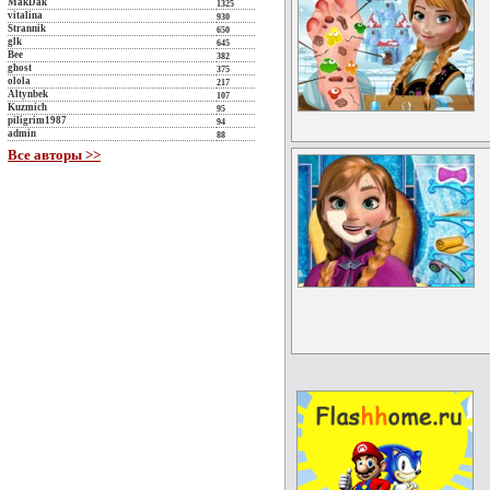
MakDak
1325
vitalina
930
Strannik
650
glk
645
Bee
382
ghost
375
olola
217
Altynbek
107
Kuzmich
95
piligrim1987
94
admin
88
Все авторы >>