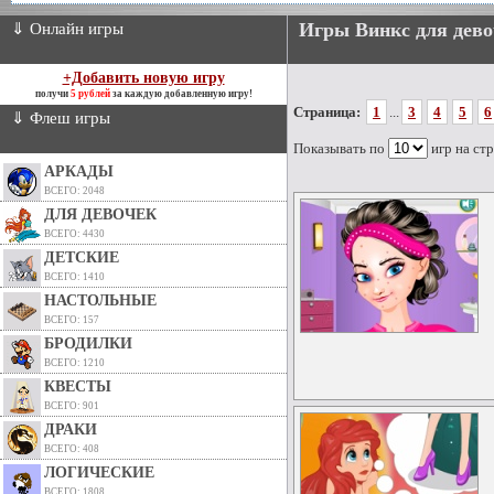
Игры Винкс для дево
⇓ Онлайн игры
+Добавить новую игру
получи
5 рублей
за каждую добавленную игру!
Страница:
1
...
3
4
5
6
⇓ Флеш игры
Показывать по
игр на ст
АРКАДЫ
ВСЕГО: 2048
ДЛЯ ДЕВОЧЕК
ВСЕГО: 4430
ДЕТСКИЕ
ВСЕГО: 1410
НАСТОЛЬНЫЕ
ВСЕГО: 157
БРОДИЛКИ
ВСЕГО: 1210
КВЕСТЫ
ВСЕГО: 901
ДРАКИ
ВСЕГО: 408
ЛОГИЧЕСКИЕ
ВСЕГО: 1808