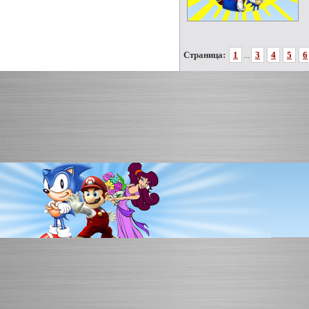
Страница:
1
...
3
4
5
6