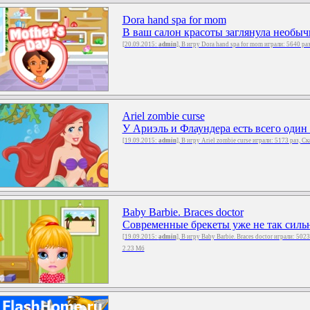
Dora hand spa for mom
В ваш салон красоты заглянула необычна
[20.09.2015:
admin
], В игру Dora hand spa for mom играли: 5640 ра
Ariel zombie curse
У Ариэль и Флаундера есть всего один 
[19.09.2015:
admin
], В игру Ariel zombie curse играли: 5173 раз, С
Baby Barbie. Braces doctor
Современные брекеты уже не так сильно
[19.09.2015:
admin
], В игру Baby Barbie. Braces doctor играли: 502
2.23 Мб