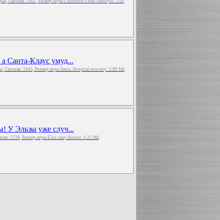
 раз, Скачали: 2602, Размер игры Cinderella’s new hairstyle: 2.03
а Санта-Клаус умуд...
раз, Скачали: 2645, Размер игры Santa. Hospital recovery: 3.89 Мб
! У Эльзы уже случ...
ачали: 2538, Размер игры Elsa crazy dentist: 4.22 Мб