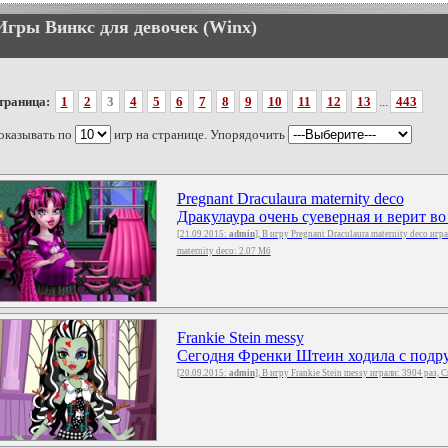
Игры Винкс для девочек (Winx)
траница:
1
2
3
4
5
6
7
8
9
10
11
12
13
...
443
оказывать по
игр на странице. Упорядочить
Pregnant Draculaura maternity deco
Дракулаура очень суеверная и верит во
[21.09.2015:
admin
], В игру Pregnant Draculaura maternity deco игр
maternity deco: 2.07 Мб
Frankie Stein messy
Сегодня Френки Штеин ходила с подруг
[20.09.2015:
admin
], В игру Frankie Stein messy играли: 3904 раз, 