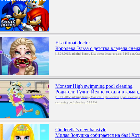
Elsa throat doctor
Королева Эльза с детства владела снеж
[18.09.2015:
admin
], В игру Elsa throat doctor играли: 5169 раз, Ск
Monster High swimming pool cleaning
Родители Гулии Йелпс уехали в команди
[18.09.2015:
admin
], В игру Monster High swimming pool cleaning 
swimming pool cleaning: 0.85 Мб
Cinderella’s new hairstyle
Милая Золушка собирается на бал! Хоть