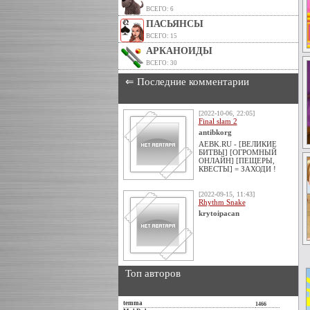
ВСЕГО: 6
ПАСЬЯНСЫ
ВСЕГО: 15
АРКАНОИДЫ
ВСЕГО: 30
⇐ Последние комментарии
[2022-10-06, 22:05]
Final slam 2
antibkorg
AEBK.RU - [ВЕЛИКИЕ
БИТВЫ] [ОГРОМНЫЙ
ОНЛАЙН] [ПЕЩЕРЫ,
КВЕСТЫ] = ЗАХОДИ !
[2022-09-15, 11:43]
Rhythm Snake
krytoipacan
Топ авторов
temma
1466