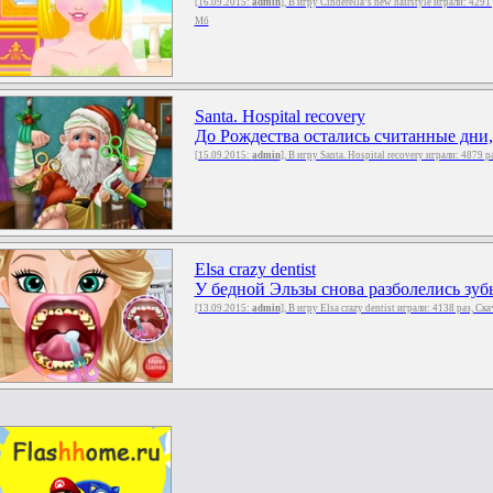
[16.09.2015:
admin
], В игру Cinderella’s new hairstyle играли: 4291
Мб
Santa. Hospital recovery
До Рождества остались считанные дни, 
[15.09.2015:
admin
], В игру Santa. Hospital recovery играли: 4879 
Elsa crazy dentist
У бедной Эльзы снова разболелись зубы
[13.09.2015:
admin
], В игру Elsa crazy dentist играли: 4138 раз, Ск