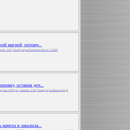
ной магией, потому...
ачали: 2504, Размер игры Elsa throat doctor: 2.8 Мб
ровку, оставив доч...
играли: 4036 раз, Скачали: 2760, Размер игры Monster High
 мачеха и завалила...