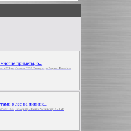
 многие приметы, о...
али: 4233 раз, Скачали: 2696, Размер игры Pregnant Draculaura
ами в лес на пикник...
Скачали: 2697, Размер игры Frankie Stein messy: 1.24 Мб