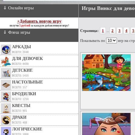
Игры Винкс для дево
⇓ Онлайн игры
+Добавить новую игру
получи
5 рублей
за каждую добавленную игру!
Страница:
1
...
2
3
4
5
⇓ Флеш игры
Показывать по
игр на ст
АРКАДЫ
ВСЕГО: 2048
ДЛЯ ДЕВОЧЕК
ВСЕГО: 4430
ДЕТСКИЕ
ВСЕГО: 1410
НАСТОЛЬНЫЕ
ВСЕГО: 157
БРОДИЛКИ
ВСЕГО: 1210
КВЕСТЫ
ВСЕГО: 901
ДРАКИ
ВСЕГО: 408
ЛОГИЧЕСКИЕ
ВСЕГО: 1808