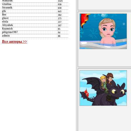
MakDak
1325
vitalina
930
Strannik
650
glk
645
Bee
382
ghost
375
olola
217
Altynbek
107
Kuzmich
95
piligrim1987
94
admin
88
Все авторы >>