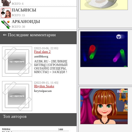
ВСЕГО: 6
ПАСЬЯНСЫ
ВСЕГО: 15
АРКАНОИДЫ
ВСЕГО: 30
⇐ Последние комментарии
[2022-10-06, 22:05]
Final slam 2
antibkorg
AEBK.RU - [ВЕЛИКИЕ
БИТВЫ] [ОГРОМНЫЙ
ОНЛАЙН] [ПЕЩЕРЫ,
КВЕСТЫ] = ЗАХОДИ !
[2022-09-15, 11:43]
Rhythm Snake
krytoipacan
Топ авторов
temma
1466